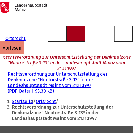
Zur
Startseite
Inhalt anspringen
Ortsrecht
vorlesen
Rechtsverordnung zur Unterschutzstellung der Denkmalzone
"Neutorstraße 3-13" in der Landeshauptstadt Mainz vom
21.11.1997
Rechtsverordnung zur Unterschutzstellung der
Denkmalzone "Neutorstraße 3-13" in der
Landeshauptstadt Mainz vom 21.11.1997
PDF
-Datei
95,30 kB
Sie
Startseite
Ortsrecht
befinden
Rechtsverordnung zur Unterschutzstellung der
Denkmalzone "Neutorstraße 3-13" in der
sich
Landeshauptstadt Mainz vom 21.11.1997
hier:
Fußbereich