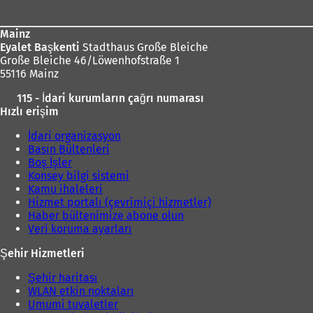
Mainz
Eyalet Başkenti
Stadthaus Große Bleiche
Große Bleiche 46/Löwenhofstraße 1
55116 Mainz
115 - İdari kurumların çağrı numarası
Hızlı erişim
İdari organizasyon
Basın Bültenleri
Boş İşler
Konsey bilgi sistemi
Kamu ihaleleri
Hizmet portalı (çevrimiçi hizmetler)
Haber bültenimize abone olun
Veri koruma ayarları
Şehir Hizmetleri
Şehir haritası
WLAN etkin noktaları
Umumi tuvaletler