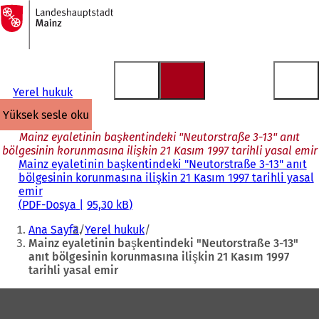
Ana
sayfaya
İçeriğe atla
Yerel hukuk
yüksek sesle oku
Mainz eyaletinin başkentindeki "Neutorstraße 3-13" anıt
bölgesinin korunmasına ilişkin 21 Kasım 1997 tarihli yasal emir
Mainz eyaletinin başkentindeki "Neutorstraße 3-13" anıt
bölgesinin korunmasına ilişkin 21 Kasım 1997 tarihli yasal
emir
PDF
-Dosya
95,30 kB
Buradasınız:
Ana Sayfa
Yerel hukuk
Mainz eyaletinin başkentindeki "Neutorstraße 3-13"
anıt bölgesinin korunmasına ilişkin 21 Kasım 1997
tarihli yasal emir
Ayak
bölgesi