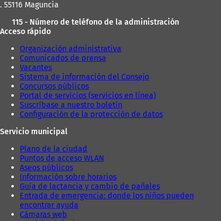
a
. 55116 Maguncia
a
p
ñ
p
e
a
115 - Número de teléfono de la administración
e
s
)
Acceso rápido
s
t
t
a
Organización administrativa
a
ñ
Comunicados de prensa
ñ
a
Vacantes
a
)
Sistema de información del Consejo
)
Concursos públicos
Portal de servicios (servicios en línea)
Suscríbase a nuestro boletín
Configuración de la protección de datos
Servicio municipal
Plano de la ciudad
Puntos de acceso WLAN
Aseos públicos
Información sobre horarios
Guía de lactancia y cambio de pañales
Entrada de emergencia: donde los niños pueden
encontrar ayuda
Cámaras web