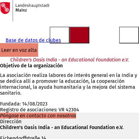
A
la
Saltar al contenido
página
de
inicio
Base de datos de clubes
leer en voz alta
Children's Oasis India - an Educational Foundation e.V.
Objetivo de la organización
La asociación realiza labores de interés general en la India y
se dedica allí a promover la educación, la cooperación
internacional, la ayuda humanitaria y la mejora del sistema
sanitario.
Fundada: 14/08/2023
Registro de asociaciones: VR 42304
Póngase en contacto con nosotros
Dirección
Children's Oasis India - an Educational Foundation e.V.
Eichendorffstraße 14