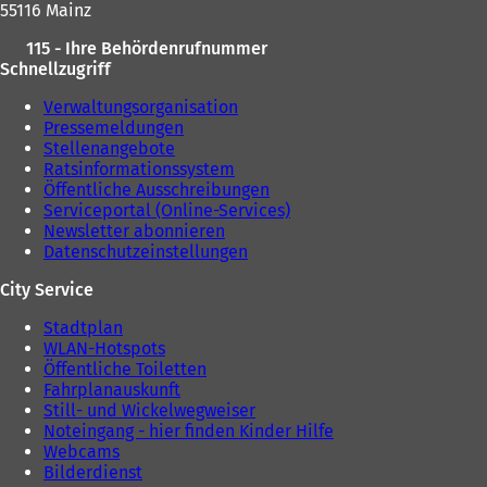
b
55116 Mainz
u
e
)
e
n
115 - Ihre Behördenrufnummer
n
T
Schnellzugriff
T
a
a
b
Verwaltungsorganisation
b
)
Pressemeldungen
)
Stellenangebote
Ratsinformationssystem
Öffentliche Ausschreibungen
Serviceportal (Online-Services)
Newsletter abonnieren
Datenschutzeinstellungen
City Service
Stadtplan
WLAN-Hotspots
Öffentliche Toiletten
Fahrplanauskunft
Still- und Wickelwegweiser
Noteingang - hier finden Kinder Hilfe
Webcams
Bilderdienst