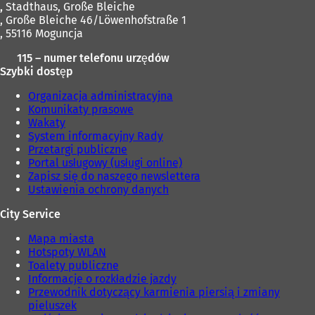
i
,
Stadthaus, Große Bleiche
j
e
e
, Große Bleiche 46/Löwenhofstraße 1
k
j
)
, 55116 Moguncja
a
k
r
a
115 – numer telefonu urzędów
c
r
Szybki dostęp
i
c
e
i
Organizacja administracyjna
)
e
Komunikaty prasowe
)
Wakaty
System informacyjny Rady
Przetargi publiczne
Portal usługowy (usługi online)
Zapisz się do naszego newslettera
Ustawienia ochrony danych
City Service
Mapa miasta
Hotspoty WLAN
Toalety publiczne
Informacje o rozkładzie jazdy
Przewodnik dotyczący karmienia piersią i zmiany
pieluszek