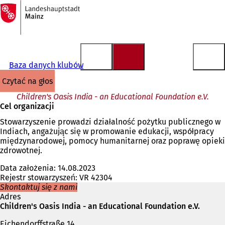
Do
strony
Przejdź do treści
głównej
Baza danych klubów
czytać na głos
Children's Oasis India - an Educational Foundation e.V.
Cel organizacji
Stowarzyszenie prowadzi działalność pożytku publicznego w
Indiach, angażując się w promowanie edukacji, współpracy
międzynarodowej, pomocy humanitarnej oraz poprawę opieki
zdrowotnej.
Data założenia: 14.08.2023
Rejestr stowarzyszeń: VR 42304
Skontaktuj się z nami
Adres
Children's Oasis India - an Educational Foundation e.V.
Eichendorffstraße 14