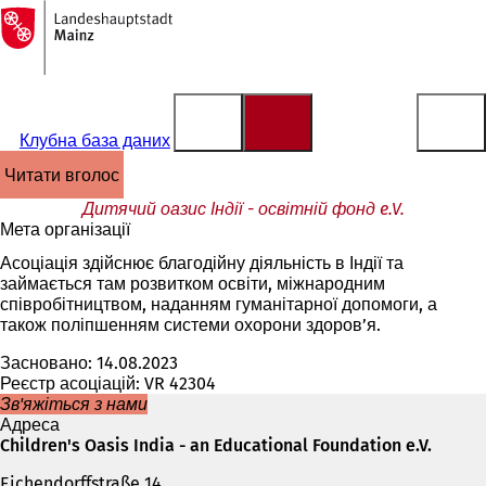
На
головну
Перейти до змісту
сторінку
Клубна база даних
читати вголос
Дитячий оазис Індії - освітній фонд e.V.
Мета організації
Асоціація здійснює благодійну діяльність в Індії та
займається там розвитком освіти, міжнародним
співробітництвом, наданням гуманітарної допомоги, а
також поліпшенням системи охорони здоров’я.
Засновано: 14.08.2023
Реєстр асоціацій: VR 42304
Зв'яжіться з нами
Адреса
Children's Oasis India - an Educational Foundation e.V.
Eichendorffstraße 14