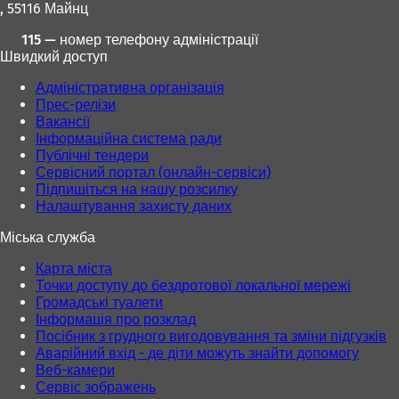
к
, 55116 Майнц
о
о
л
в
в
а
115 — номер телефону адміністрації
і
і
д
Швидкий доступ
й
й
ц
в
в
і
Адміністративна організація
к
к
)
Прес-релізи
л
л
Вакансії
а
а
Інформаційна система ради
д
д
Публічні тендери
ц
ц
Сервісний портал (онлайн-сервіси)
і
і
Підпишіться на нашу розсилку
)
)
Налаштування захисту даних
Міська служба
Карта міста
Точки доступу до бездротової локальної мережі
Громадські туалети
Інформація про розклад
Посібник з грудного вигодовування та зміни підгузків
Аварійний вхід - де діти можуть знайти допомогу
Веб-камери
Сервіс зображень