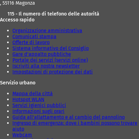
d
, 55116 Magonza
a
a
a
s
s
)
115 - Il numero di telefono delle autorità
c
c
Accesso rapido
h
h
e
e
Organizzazione amministrativa
d
d
Comunicati stampa
a
a
Offerte di lavoro
)
)
Sistema informativo del Consiglio
Gare d'appalto pubbliche
Portale dei servizi (servizi online)
Iscriviti alla nostra newsletter
Impostazioni di protezione dei dati
Servizio urbano
Mappa della città
Hotspot WLAN
Servizi igienici pubblici
Informazioni sugli orari
Guida all'allattamento e al cambio del pannolino
Ingresso di emergenza: dove i bambini possono trovare
aiuto
Webcam