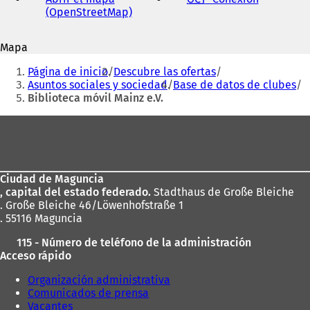
electrónico
(OpenStreetMap)
(
S
S
e
e
a
Mapa
a
b
Estás
b
r
Página de inicio
Descubre las ofertas
r
e
aquí:
Asuntos sociales y sociedad
Base de datos de clubes
e
e
Biblioteca móvil Mainz e.V.
e
n
n
u
Zona
u
n
de
n
a
a
n
los
n
u
Ciudad de Maguncia
pies
u
e
, capital del estado federado.
Stadthaus de Große Bleiche
e
v
. Große Bleiche 46/Löwenhofstraße 1
v
a
. 55116 Maguncia
a
p
p
e
115 - Número de teléfono de la administración
e
s
Acceso rápido
s
t
t
a
Organización administrativa
a
ñ
Comunicados de prensa
ñ
a
Vacantes