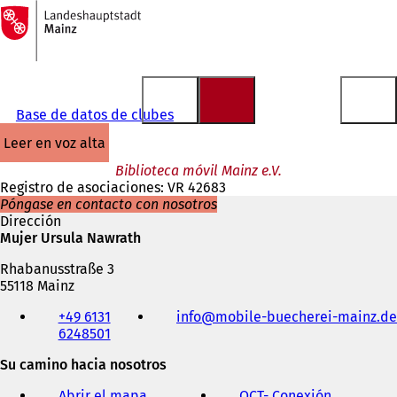
A
la
Saltar al contenido
página
de
inicio
Base de datos de clubes
leer en voz alta
Biblioteca móvil Mainz e.V.
Registro de asociaciones: VR 42683
Póngase en contacto con nosotros
Dirección
Mujer Ursula Nawrath
Rhabanusstraße 3
55118 Mainz
Teléfono,
+49 6131
info
mobile-buecherei-mainz
de
fax
6248501
y
dirección
Su camino hacia nosotros
de
correo
Abrir el mapa
OCT
- Conexión
(