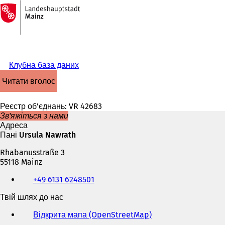
На
головну
Перейти до змісту
сторінку
Клубна база даних
читати вголос
Реєстр об’єднань: VR 42683
Зв'яжіться з нами
Адреса
Пані Ursula Nawrath
Rhabanusstraße 3
55118 Mainz
Телефон,
+49 6131 6248501
факс
та
Твій шлях до нас
адреса
електронної
Відкрита мапа (OpenStreetMap)
(
пошти
В