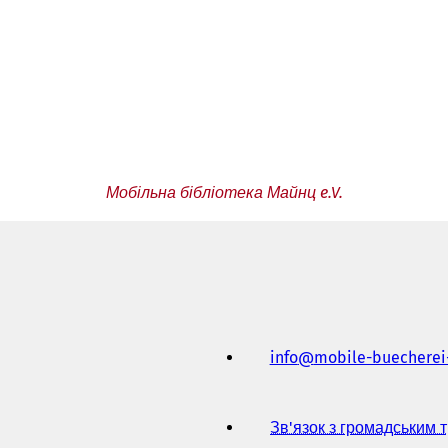
Мобільна бібліотека Майнц e.V.
info
mobile-buecherei
Зв'язок з громадським 