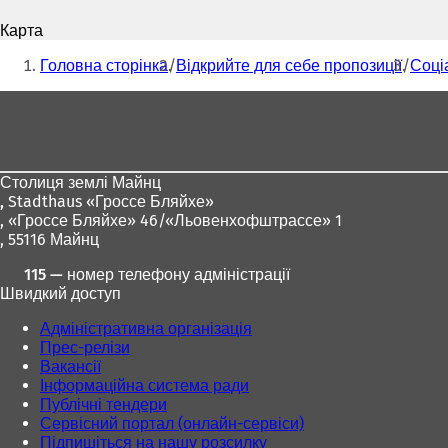
і
Карта
д
Ти
к
Головна сторінка
Відкрийте для себе пропозиції
Соці
р
тут:
и
Зона
в
для
а
є
ніг
т
Столиця землі Майнц
ь
,
Stadthaus «Гроссе Бляйхе»
с
, «Гроссе Бляйхе» 46/«Льовенхофштрассе» 1
я
, 55116 Майнц
в
н
115 — номер телефону адміністрації
о
Швидкий доступ
в
і
Адміністративна організація
й
Прес-релізи
в
Вакансії
к
Інформаційна система ради
л
Публічні тендери
а
Сервісний портал (онлайн-сервіси)
д
Підпишіться на нашу розсилку