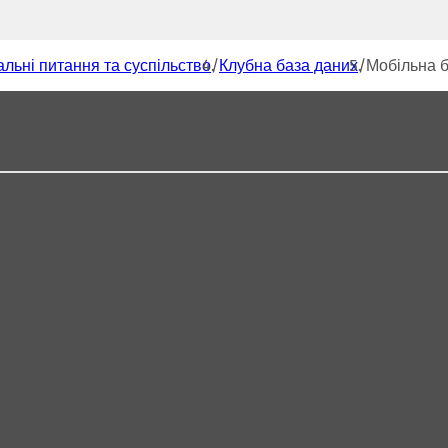
альні питання та суспільство
Клубна база даних
Мобільна б