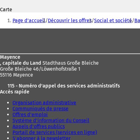
'
Carte
o
Vous
u
Page d'accueil
Découvrir les offres
Social et société
Ba
v
êtes
r
Pied
ici
e
de
d
:
a
page
n
Mayence
s
, capitale du Land
Stadthaus Große Bleiche
u
Große Bleiche 46/Löwenhofstraße 1
n
55116 Mayence
n
o
115 - Numéro d'appel des services administratifs
u
Accès rapide
v
e
Organisation administrative
l
Communiqués de presse
o
Offres d'emploi
n
Système d'information du Conseil
g
Appels d'offres publics
l
Portail de services (services en ligne)
e
S'abonner à la newsletter