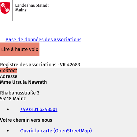
Vers
la
Accéder au contenu
page
d'accueil
Base de données des associations
lire à haute voix
Registre des associations : VR 42683
Contact
Adresse
Mme Ursula Nawrath
Rhabanusstraße 3
55118 Mainz
Téléphone,
+49 6131 6248501
fax
et
Votre chemin vers nous
adresse
électronique
Ouvrir la carte (OpenStreetMap)
(
S