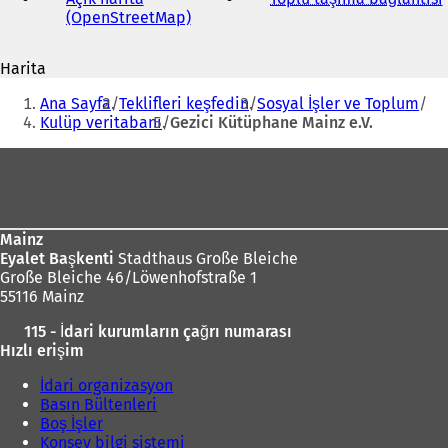
(OpenStreetMap)
(
Y
e
Harita
n
i
Buradasınız:
i
Ana Sayfa
Teklifleri keşfedin
Sosyal İşler ve Toplum
b
i
Kulüp veritabanı
Gezici Kütüphane Mainz e.V.
i
r
Ayak
s
bölgesi
e
k
m
Mainz
e
Eyalet Başkenti
Stadthaus Große Bleiche
d
Große Bleiche 46/Löwenhofstraße 1
e
55116 Mainz
a
ç
ı
115 - İdari kurumların çağrı numarası
ı
l
Hızlı erişim
l
ı
ı
İdari organizasyon
r
)
Basın Bültenleri
)
Boş İşler
Konsey bilgi sistemi