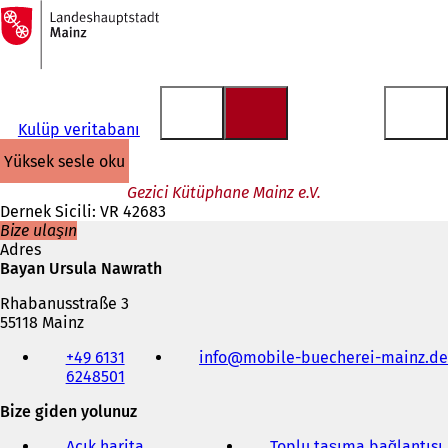
Ana
sayfaya
İçeriğe atla
Kulüp veritabanı
yüksek sesle oku
Gezici Kütüphane Mainz e.V.
Dernek Sicili: VR 42683
Bize ulaşın
Adres
Bayan Ursula Nawrath
Rhabanusstraße 3
55118 Mainz
Telefon,
+49 6131
info
mobile-buecherei-mainz
de
faks
6248501
ve
e-
Bize giden yolunuz
posta
adresi
Açık harita
Toplu taşıma bağlantısı
(