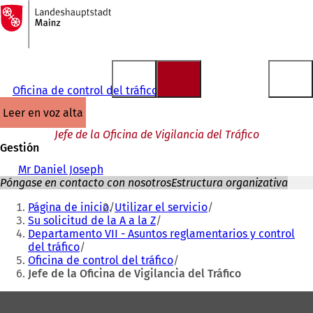
A
la
Saltar al contenido
página
de
inicio
Oficina de control del tráfico
leer en voz alta
Jefe de la Oficina de Vigilancia del Tráfico
Gestión
Mr Daniel Joseph
Póngase en contacto con nosotros
Estructura organizativa
Estás
Página de inicio
Utilizar el servicio
aquí:
Su solicitud de la A a la Z
Departamento VII - Asuntos reglamentarios y control
del tráfico
Oficina de control del tráfico
Jefe de la Oficina de Vigilancia del Tráfico
Zona