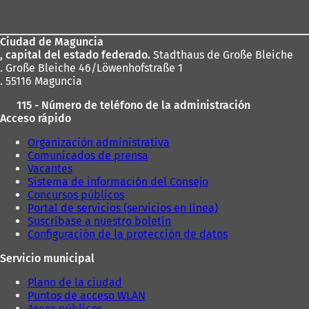
de
los
Ciudad de Maguncia
pies
, capital del estado federado.
Stadthaus de Große Bleiche
. Große Bleiche 46/Löwenhofstraße 1
. 55116 Maguncia
115 - Número de teléfono de la administración
Acceso rápido
Organización administrativa
Comunicados de prensa
Vacantes
Sistema de información del Consejo
Concursos públicos
Portal de servicios (servicios en línea)
Suscríbase a nuestro boletín
Configuración de la protección de datos
Servicio municipal
Plano de la ciudad
Puntos de acceso WLAN
Aseos públicos