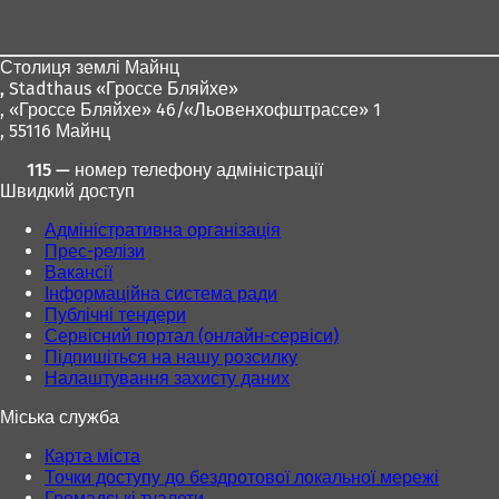
для
ніг
Столиця землі Майнц
,
Stadthaus «Гроссе Бляйхе»
, «Гроссе Бляйхе» 46/«Льовенхофштрассе» 1
, 55116 Майнц
115 — номер телефону адміністрації
Швидкий доступ
Адміністративна організація
Прес-релізи
Вакансії
Інформаційна система ради
Публічні тендери
Сервісний портал (онлайн-сервіси)
Підпишіться на нашу розсилку
Налаштування захисту даних
Міська служба
Карта міста
Точки доступу до бездротової локальної мережі
Громадські туалети