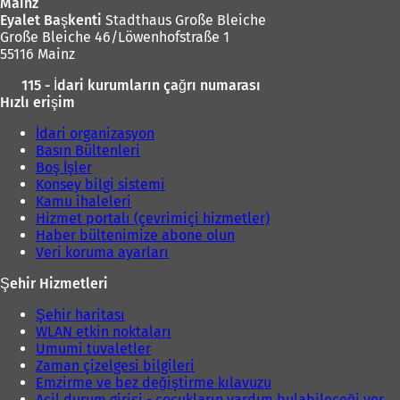
Mainz
Eyalet Başkenti
Stadthaus Große Bleiche
Große Bleiche 46/Löwenhofstraße 1
55116 Mainz
115 - İdari kurumların çağrı numarası
Hızlı erişim
İdari organizasyon
Basın Bültenleri
Boş İşler
Konsey bilgi sistemi
Kamu ihaleleri
Hizmet portalı (çevrimiçi hizmetler)
Haber bültenimize abone olun
Veri koruma ayarları
Şehir Hizmetleri
Şehir haritası
WLAN etkin noktaları
Umumi tuvaletler
Zaman çizelgesi bilgileri
Emzirme ve bez değiştirme kılavuzu
Acil durum girişi - çocukların yardım bulabileceği yer