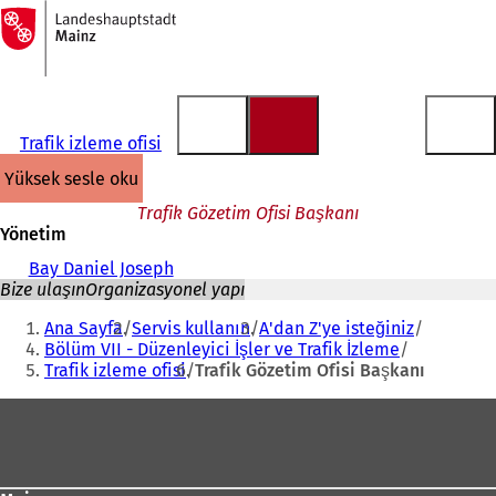
Ana
sayfaya
İçeriğe atla
Trafik izleme ofisi
yüksek sesle oku
Trafik Gözetim Ofisi Başkanı
Yönetim
Bay Daniel Joseph
Bize ulaşın
Organizasyonel yapı
Buradasınız:
Ana Sayfa
Servis kullanın
A'dan Z'ye isteğiniz
Bölüm VII - Düzenleyici İşler ve Trafik İzleme
Trafik izleme ofisi
Trafik Gözetim Ofisi Başkanı
Ayak
bölgesi