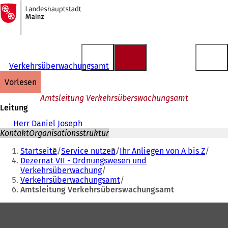
Zur
Startseite
Inhalt anspringen
Verkehrsüberwachungsamt
vorlesen
Amtsleitung Verkehrsüberswachungsamt
Leitung
Herr Daniel Joseph
Kontakt
Organisationsstruktur
Sie
Startseite
Service nutzen
Ihr Anliegen von A bis Z
befinden
Dezernat VII - Ordnungswesen und
Verkehrsüberwachung
sich
Verkehrsüberwachungsamt
hier:
Amtsleitung Verkehrsüberswachungsamt
Fußbereich