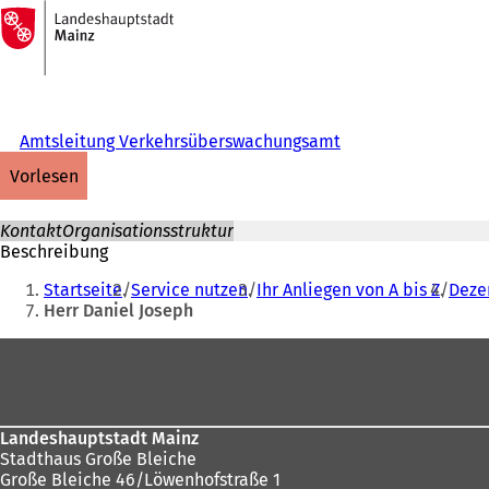
Zur
Startseite
Inhalt anspringen
Amtsleitung Verkehrsüberswachungsamt
vorlesen
Kontakt
Organisationsstruktur
Beschreibung
Sie
Startseite
Service nutzen
Ihr Anliegen von A bis Z
Deze
befinden
Herr Daniel Joseph
sich
Fußbereich
hier:
Landeshauptstadt Mainz
Stadthaus Große Bleiche
Große Bleiche 46/Löwenhofstraße 1