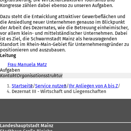
Kongresse zählen dabei ebenso zu unseren Aufgaben.
Dazu steht die Entwicklung attraktiver Gewerbeflächen und
die Ansiedlung neuer Unternehmen genauso im Blickpunkt
der Arbeit des Dezernates, wie die Betreuung einheimischer,
vor allem klein- und mittelständischer Unternehmen. Dabei
ist es Ziel, die Schwarmstadt Mainz als herausragenden
Standort im Rhein-Main-Gebiet für Unternehmensgründer zu
positionieren und auszubauen.
Leitung
Frau Manuela Matz
Aufgaben
Kontakt
Organisationsstruktur
Sie
Startseite
Service nutzen
Ihr Anliegen von A bis Z
befinden
Dezernat III - Wirtschaft und Liegenschaften
sich
Fußbereich
hier:
Landeshauptstadt Mainz