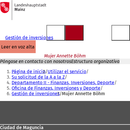
A
la
Saltar al contenido
página
de
inicio
Gestión de inversiones
leer en voz alta
Mujer Annette Böhm
Póngase en contacto con nosotros
Estructura organizativa
Estás
Página de inicio
Utilizar el servicio
aquí:
Su solicitud de la A a la Z
Departamento II - Finanzas, Inversiones, Deporte
Oficina de Finanzas, Inversiones y Deporte
Gestión de inversiones
Mujer Annette Böhm
Zona
de
los
Ciudad de Maguncia
pies