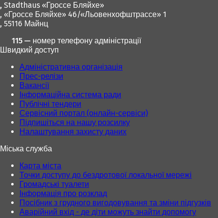
,
Stadthaus «Гроссе Бляйхе»
, «Гроссе Бляйхе» 46/«Льовенхофштрассе» 1
, 55116 Майнц
115 — номер телефону адміністрації
Швидкий доступ
Адміністративна організація
Прес-релізи
Вакансії
Інформаційна система ради
Публічні тендери
Сервісний портал (онлайн-сервіси)
Підпишіться на нашу розсилку
Налаштування захисту даних
Міська служба
Карта міста
Точки доступу до бездротової локальної мережі
Громадські туалети
Інформація про розклад
Посібник з грудного вигодовування та зміни підгузків
Аварійний вхід - де діти можуть знайти допомогу