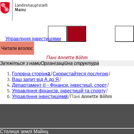
На
головну
Перейти до змісту
сторінку
Управління інвестиціями
читати вголос
Пані Annette Böhm
Зв'яжіться з нами
Організаційна структура
Ти
Головна сторінка
Скористайтеся послугою
тут:
Ваш запит від А до Я
Департамент II - Фінанси, інвестиції, спорт
Управління фінансів, інвестицій та спорту
Управління інвестиціями
Пані Annette Böhm
Зона
для
ніг
Столиця землі Майнц