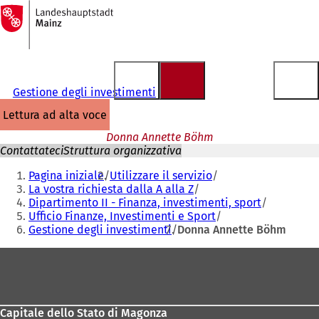
Alla
pagina
Vai al contenuto
iniziale
Gestione degli investimenti
lettura ad alta voce
Donna Annette Böhm
Contattateci
Struttura organizzativa
Siete
Pagina iniziale
Utilizzare il servizio
qui:
La vostra richiesta dalla A alla Z
Dipartimento II - Finanza, investimenti, sport
Ufficio Finanze, Investimenti e Sport
Gestione degli investimenti
Donna Annette Böhm
Area
dei
piedi
Capitale dello Stato di Magonza