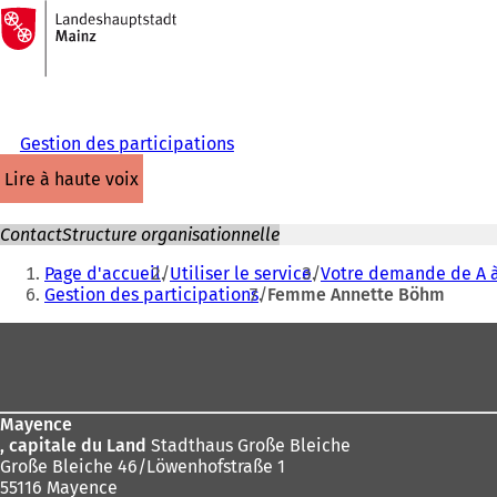
Vers
la
Accéder au contenu
page
d'accueil
Gestion des participations
lire à haute voix
Contact
Structure organisationnelle
Vous
Page d'accueil
Utiliser le service
Votre demande de A à
êtes
Gestion des participations
Femme Annette Böhm
ici
Pied
:
de
page
Mayence
, capitale du Land
Stadthaus Große Bleiche
Große Bleiche 46/Löwenhofstraße 1
55116 Mayence