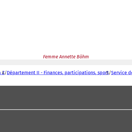
Femme Annette Böhm
 Z
Département II - Finances, participations, sport
Service d