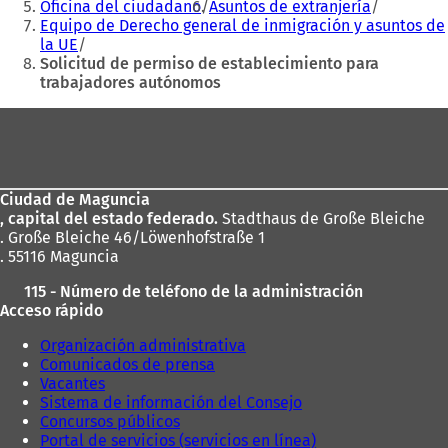
Oficina del ciudadano
Asuntos de extranjería
u
n
Equipo de Derecho general de inmigración y asuntos de
n
a
la UE
a
n
Solicitud de permiso de establecimiento para
n
u
trabajadores autónomos
u
e
e
v
Zona
v
a
de
a
p
p
e
los
e
s
Ciudad de Maguncia
pies
s
t
, capital del estado federado.
Stadthaus de Große Bleiche
t
a
. Große Bleiche 46/Löwenhofstraße 1
a
ñ
. 55116 Maguncia
ñ
a
a
)
115 - Número de teléfono de la administración
)
Acceso rápido
Organización administrativa
Comunicados de prensa
Vacantes
Sistema de información del Consejo
Concursos públicos
Portal de servicios (servicios en línea)