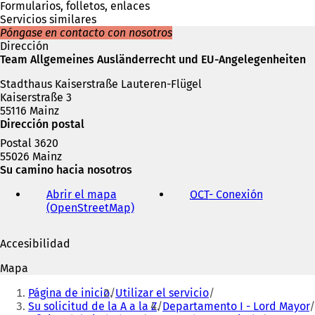
u
Formularios, folletos, enlaces
n
Servicios similares
a
Póngase en contacto con nosotros
n
Dirección
u
Team Allgemeines Ausländerrecht und EU-Angelegenheiten
e
Stadthaus Kaiserstraße Lauteren-Flügel
v
Kaiserstraße 3
a
55116 Mainz
p
Dirección postal
e
s
Postal 3620
t
55026 Mainz
a
Su camino hacia nosotros
ñ
a
Abrir el mapa
OCT
- Conexión
(
)
(OpenStreetMap)
(
S
S
e
e
a
Accesibilidad
a
b
b
r
Mapa
r
e
Estás
e
e
Página de inicio
Utilizar el servicio
aquí:
e
n
Su solicitud de la A a la Z
Departamento I - Lord Mayor
n
u