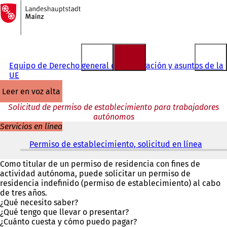
A
la
Saltar al contenido
página
de
inicio
Equipo de Derecho general de inmigración y asuntos de la
UE
leer en voz alta
Solicitud de permiso de establecimiento para trabajadores
autónomos
Servicios en línea
Permiso de establecimiento, solicitud en línea
(
S
e
Como titular de un permiso de residencia con fines de
a
actividad autónoma, puede solicitar un permiso de
b
residencia indefinido (permiso de establecimiento) al cabo
r
de tres años.
e
¿Qué necesito saber?
e
¿Qué tengo que llevar o presentar?
n
¿Cuánto cuesta y cómo puedo pagar?