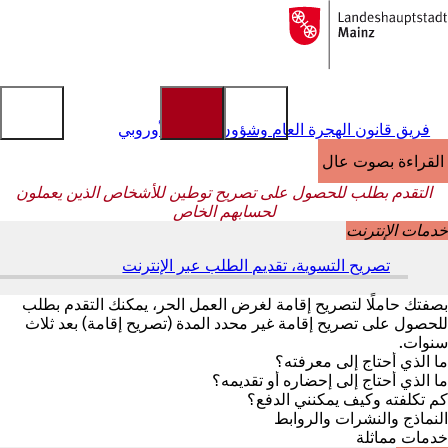
إلى
الصفحة
الانتقال إلى المحتوى
الرئيسية
فريق قانون الهجرة العام وشؤون الاتحاد الأوروبي
القراءة بصوت عالٍ
التقدم بطلب للحصول على تصريح توطين للأشخاص الذين يعملون
لحسابهم الخاص
خدمات الإنترنت
تصريح التسوية، تقديم الطلب عبر الإنترنت
(
ي
ف
بصفتك حاملًا لتصريح إقامة لغرض العمل الحر، يمكنك التقدم بطلب
ت
للحصول على تصريح إقامة غير محدد المدة (تصريح إقامة) بعد ثلاث
ح
سنوات.
ف
ما الذي أحتاج إلى معرفته؟
ي
ما الذي أحتاج إلى إحضاره أو تقديمه؟
ع
كم تكلفته وكيف يمكنني الدفع؟
ل
النماذج والنشرات والروابط
ا
خدمات مماثلة