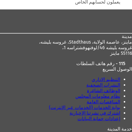
يعملون لحسابهم الخاص
ة
ت
ت
ب
منطقة
ب
و
القدم
و
ي
ي
ب
ب
ج
مدينة
ج
د
ماينز، عاصمة الولاية،
Stadthaus، غروسه بليشه،
د
ي
غروسه بليشه 46/لوفنهوفشتراسه 1،
ي
د
55116 ماينز
د
ة
ة
)
115 - رقم هاتف السلطات
)
الوصول السريع
التنظيم الإداري
النشرات الصحفية
الوظائف الشاغرة
نظام معلومات المجلس
المناقصات العامة
بوابة الخدمات (الخدمات عبر الإنترنت)
اشترك في نشرتنا الإخبارية
إعدادات حماية البيانات
خدمة المدينة