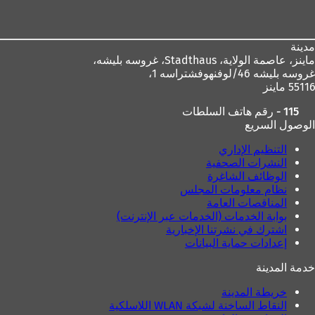
القدم
ب
و
و
ي
ي
ب
مدينة
ب
ج
ماينز، عاصمة الولاية،
Stadthaus، غروسه بليشه،
ج
د
غروسه بليشه 46/لوفنهوفشتراسه 1،
د
ي
55116 ماينز
ي
د
د
ة
115 - رقم هاتف السلطات
ة
)
الوصول السريع
)
التنظيم الإداري
النشرات الصحفية
الوظائف الشاغرة
نظام معلومات المجلس
المناقصات العامة
بوابة الخدمات (الخدمات عبر الإنترنت)
اشترك في نشرتنا الإخبارية
إعدادات حماية البيانات
خدمة المدينة
خريطة المدينة
النقاط الساخنة لشبكة WLAN اللاسلكية