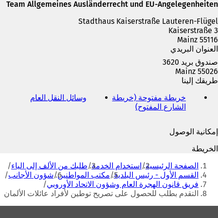
ة
Team Allgemeines Ausländerrecht und EU-Angelegenheiten
ت
Stadthaus Kaiserstraße Lauteren-Flügel
ب
Kaiserstraße 3
و
55116 Mainz
ي
العنوان البريدي
ب
ج
صندوق بريد 3620
د
55026 Mainz
ي
طريقك إلينا
د
ة
خريطة مفتوحة (خريطة
وسائل النقل العام
(
)
الشارع المفتوح)
(
ي
ي
ف
ف
ت
إمكانية الوصول
ت
ح
ح
ف
الخريطة
ف
ي
أنت
ي
ع
الصفحة الرئيسية
استخدام الخدمة
طلبك من الألف إلى الياء
هنا
ع
ل
القسم الأول - رئيس البلدية
مكتب المواطنين
شؤون الأجانب
ل
ا
فريق قانون الهجرة العام وشؤون الاتحاد الأوروبي
ا
م
التقدم بطلب للحصول على تصريح توطين لأفراد عائلات الألمان
م
ة
ة
ت
منطقة
ت
ب