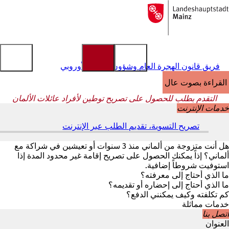
إلى
الصفحة
الانتقال إلى المحتوى
الرئيسية
فريق قانون الهجرة العام وشؤون الاتحاد الأوروبي
القراءة بصوت عالٍ
التقدم بطلب للحصول على تصريح توطين لأفراد عائلات الألمان
خدمات الإنترنت
تصريح التسوية، تقديم الطلب عبر الإنترنت
(
ي
ف
هل أنت متزوجة من ألماني منذ 3 سنوات أو تعيشين في شراكة مع
ت
ألماني؟ إذاً يمكنك الحصول على تصريح إقامة غير محدود المدة إذا
ح
استوفيت شروطاً إضافية.
ف
ما الذي أحتاج إلى معرفته؟
ي
ما الذي أحتاج إلى إحضاره أو تقديمه؟
ع
كم تكلفته وكيف يمكنني الدفع؟
ل
خدمات مماثلة
ا
اتصل بنا
م
العنوان