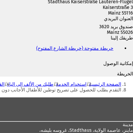
Stadthaus Kaiserstraße Lauteren-Flügel
ة
Kaiserstraße 3
ت
55116 Mainz
ب
العنوان البريدي
و
ي
صندوق بريد 3620
ب
55026 Mainz
ج
طريقك إلينا
د
ي
خريطة مفتوحة (خريطة الشارع المفتوح)
(
د
ي
ة
ف
إمكانية الوصول
)
ت
ح
الخريطة
ف
أنت
ي
الصفحة الرئيسية
استخدام الخدمة
طلبك من الألف إلى الياء
الق
هنا
ع
التقدم بطلب للحصول على تصريح توطين للأطفال الأجانب دون ال
ل
ا
منطقة
م
القدم
ة
ت
ب
مدينة
و
ماينز، عاصمة الولاية،
Stadthaus، غروسه بليشه،
ي