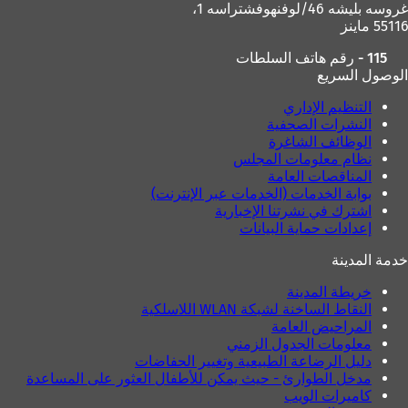
غروسه بليشه 46/لوفنهوفشتراسه 1،
ب
55116 ماينز
ج
د
115 - رقم هاتف السلطات
ي
الوصول السريع
د
ة
التنظيم الإداري
)
النشرات الصحفية
الوظائف الشاغرة
نظام معلومات المجلس
المناقصات العامة
بوابة الخدمات (الخدمات عبر الإنترنت)
اشترك في نشرتنا الإخبارية
إعدادات حماية البيانات
خدمة المدينة
خريطة المدينة
النقاط الساخنة لشبكة WLAN اللاسلكية
المراحيض العامة
معلومات الجدول الزمني
دليل الرضاعة الطبيعية وتغيير الحفاضات
مدخل الطوارئ - حيث يمكن للأطفال العثور على المساعدة
كاميرات الويب