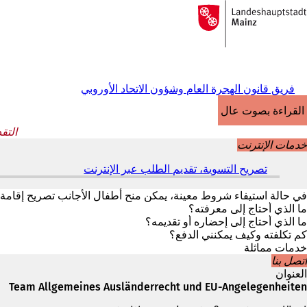
إلى
الصفحة
الانتقال إلى المحتوى
الرئيسية
فريق قانون الهجرة العام وشؤون الاتحاد الأوروبي
القراءة بصوت عالٍ
التق
خدمات الإنترنت
تصريح التسوية، تقديم الطلب عبر الإنترنت
(
ي
ف
في حالة استيفاء شروط معينة، يمكن منح أطفال الأجانب تصريح إقامة.
ت
ما الذي أحتاج إلى معرفته؟
ح
ما الذي أحتاج إلى إحضاره أو تقديمه؟
ف
كم تكلفته وكيف يمكنني الدفع؟
ي
خدمات مماثلة
ع
اتصل بنا
ل
العنوان
ا
Team Allgemeines Ausländerrecht und EU-Angelegenheiten
م