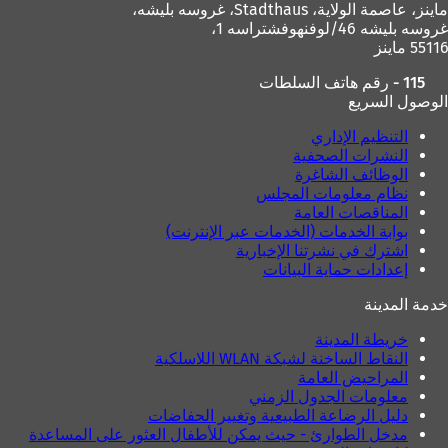
ماينز، عاصمة الولاية،
Stadthaus، غروسه بليشه،
ي
غروسه بليشه 46/لوفنهوفشتراسه 1،
ب
55116 ماينز
ج
د
115 - رقم هاتف السلطات
ي
الوصول السريع
د
ة
التنظيم الإداري
)
النشرات الصحفية
الوظائف الشاغرة
نظام معلومات المجلس
المناقصات العامة
بوابة الخدمات (الخدمات عبر الإنترنت)
اشترك في نشرتنا الإخبارية
إعدادات حماية البيانات
خدمة المدينة
خريطة المدينة
النقاط الساخنة لشبكة WLAN اللاسلكية
المراحيض العامة
معلومات الجدول الزمني
دليل الرضاعة الطبيعية وتغيير الحفاضات
مدخل الطوارئ - حيث يمكن للأطفال العثور على المساعدة