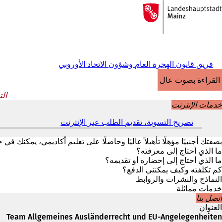
إلى
الصفحة
الانتقال إلى المحتوى
الرئيسية
فريق قانون الهجرة العام وشؤون الاتحاد الأوروبي
القراءة بصوت عالٍ
ال
خدمات الإنترنت
تصريح التسوية، تقديم الطلب عبر الإنترنت
(
ي
ف
بصفتك أجنبيًا مؤهلًا تأهيلاً عاليًا وحاصلًا على تعليم أكاديمي، يمكنك
ت
ما الذي أحتاج إلى معرفته؟
ح
ما الذي أحتاج إلى إحضاره أو تقديمه؟
ف
كم تكلفته وكيف يمكنني الدفع؟
ي
النماذج والنشرات والروابط
ع
خدمات مماثلة
ل
اتصل بنا
ا
العنوان
م
Team Allgemeines Ausländerrecht und EU-Angelegenheiten