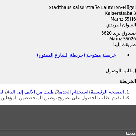
ة
Stadthaus Kaiserstraße Lauteren-Flügel
ت
Kaiserstraße 3
ب
55116 Mainz
و
العنوان البريدي
ي
ب
صندوق بريد 3620
ج
55026 Mainz
د
طريقك إلينا
ي
د
خريطة مفتوحة (خريطة الشارع المفتوح)
(
ة
ي
)
ف
إمكانية الوصول
ت
ح
الخريطة
ف
أنت
ي
الصفحة الرئيسية
استخدام الخدمة
طلبك من الألف إلى الياء
الق
هنا
ع
التقدم بطلب للحصول على تصريح توطين للمتخصصين المؤهلين تأهيل
ل
ا
منطقة
م
القدم
ة
ت
ب
مدينة
و