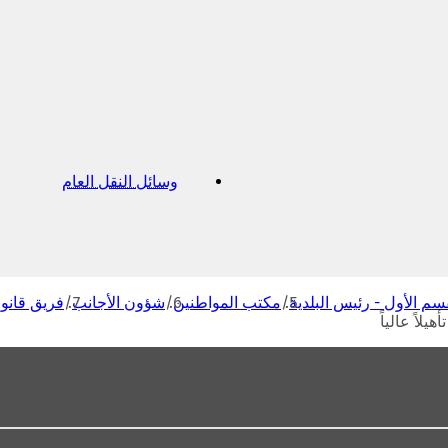
وسائل النقل العام
(
ي
ف
ت
ح
ف
ي
سم الأول - رئيس البلدية
مكتب المواطنين
شؤون الأجانب
فريق قانون
ع
اً عالياً
ل
ا
م
ة
ت
ب
و