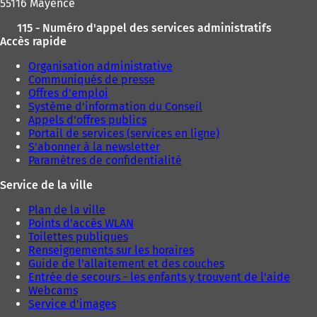
n
55116 Mayence
n
115 - Numéro d'appel des services administratifs
o
Accès rapide
u
v
Organisation administrative
e
Communiqués de presse
l
Offres d'emploi
o
Système d'information du Conseil
n
Appels d'offres publics
g
Portail de services (services en ligne)
l
S'abonner à la newsletter
e
Paramètres de confidentialité
t
)
Service de la ville
Plan de la ville
Points d'accès WLAN
Toilettes publiques
Renseignements sur les horaires
Guide de l'allaitement et des couches
Entrée de secours - les enfants y trouvent de l'aide
Webcams
Service d'images