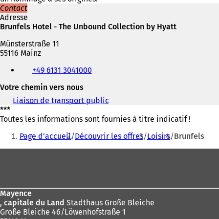
Contact
Adresse
Brunfels Hotel - The Unbound Collection by Hyatt
Münsterstraße 11
55116 Mainz
Téléphone,
+49 6131 3041000
fax
et
Votre chemin vers nous
adresse
électronique
Liaison de transport public
(
***
S
Toutes les informations sont fournies à titre indicatif !
'
Vous
o
Page d'accueil
Découvrir les offres
Loisirs
Brunfels
u
êtes
v
Pied
ici
r
e
de
:
d
page
a
n
Mayence
s
, capitale du Land
Stadthaus Große Bleiche
u
Große Bleiche 46/Löwenhofstraße 1