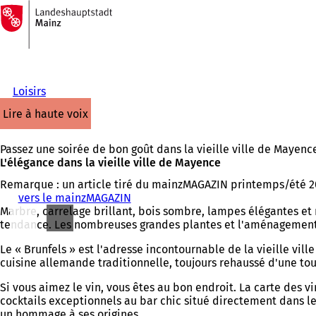
Vers
la
Accéder au contenu
page
d'accueil
Loisirs
lire à haute voix
Passez une soirée de bon goût dans la vieille ville de Mayence 
L'élégance dans la vieille ville de Mayence
Remarque : un article tiré du mainzMAGAZIN printemps/été 2
vers le mainzMAGAZIN
Marbre, carrelage brillant, bois sombre, lampes élégantes et m
tendance. Les nombreuses grandes plantes et l'aménagement r
Le « Brunfels » est l'adresse incontournable de la vieille vi
cuisine allemande traditionnelle, toujours rehaussé d'une t
Si vous aimez le vin, vous êtes au bon endroit. La carte des
cocktails exceptionnels au bar chic situé directement dans l
un hommage à ses origines.