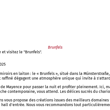
Brunfels
et visitez le "Brunfels".
025
iroirs en laiton : le « Brunfels », situé dans la Münsterstraße
affiné dégagent une atmosphère unique qui invite à s'attard
lle de Mayence pour passer la nuit et profiter pleinement. Ic
ouche contemporaine, vous attend. Les délices sucrés du char
 vins vous propose des créations issues des meilleurs domaine
e hall d'entrée. Nous vous recommandons tout particulièremen