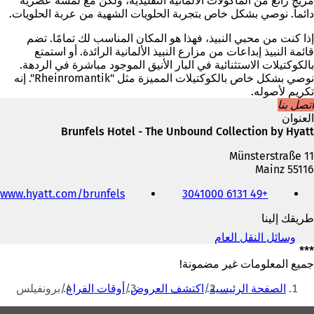
مزيج رائع من المأكولات الألمانية التقليدية، ولكن مع لمسة عصرية
دائماً. نوصي بشكل خاص بتجربة الحلويات الشهية من عربة الحلويات.
إذا كنت من محبي النبيذ، فهذا هو المكان المناسب لك تمامًا. تضم
قائمة النبيذ إبداعات من مزارع النبيذ الألمانية الرائدة. أو استمتع
بالكوكتيلات الاستثنائية في البار الأنيق الموجود مباشرة في الردهة.
نوصي بشكل خاص بالكوكتيلات المميزة مثل "Rheinromantik". إنه
تكريم لأصوله.
اتصل بنا
العنوان
Brunfels Hotel - The Unbound Collection by Hyatt
Münsterstraße 11
55116 Mainz
الهاتف
(
www.hyatt.com/brunfels
+49 6131 3041000
والفاكس
ي
وعنوان
طريقك إلينا
ف
البريد
ت
الإلكتروني
وسائل النقل العام
(
ح
***
ي
ف
ف
جميع المعلومات غير مضمونة!
ي
أنت
ت
ع
الصفحة الرئيسية
اكتشف العروض
أوقات الفراغ
برونفيلس
ح
هنا
ل
ف
ا