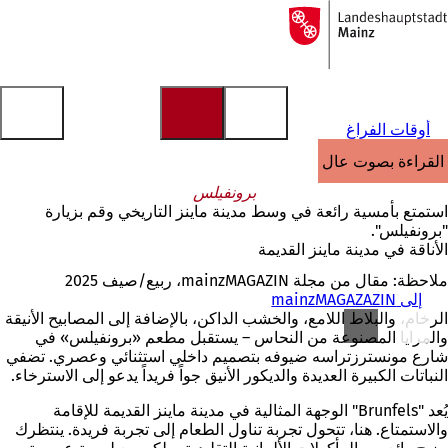
إلى
الصفحة
الانتقال إلى المحتوى
الرئيسية
أوقات الفراغ
القراءة بصوت عالٍ
برونفيلس
استمتع بأمسية رائعة في وسط مدينة ماينز التاريخي وقم بزيارة
"برونفيلس".
الأناقة في مدينة ماينز القديمة
ملاحظة: مقال من مجلة mainzMAGAZIN، ربيع/صيف 2025
إلى mainzMAGAZAZIN
الرخام، والبلاط اللامع، والخشب الداكن، بالإضافة إلى المصابيح الأنيقة
والمرايا المصنوعة من النحاس – يستقبل مطعم «برونفيلس» في
شارع مونسترزتراسه ضيوفه بتصميم داخلي استثنائي وعصري. تضفي
النباتات الكبيرة العديدة والديكور الأنيق جواً فريداً يدعو إلى الاسترخاء.
يُعد "Brunfels" الوجهة المثالية في مدينة ماينز القديمة للإقامة
والاستمتاع. هنا، تتحول تجربة تناول الطعام إلى تجربة فريدة. ينتظرك