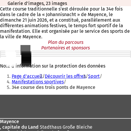
Galerie d'images, 23 images
Cette course traditionnelle s'est déroulée pour la 34e fois
dans le cadre de la « Johannisnacht » de Mayence, le
dimanche 21 juin 2026, et a constitué, parallèlement aux
différentes animations festives, le temps fort sportif de la
manifestation. Elle est organisée par le service des sports de
la ville de Mayence.
Plan du parcours
Partenaires et sponsors
Résultats
Note d'information sur la protection des données
Vous
Page d'accueil
Découvrir les offres
Sport
êtes
Manifestations sportives
34e course des trois ponts de Mayence
ici
:
Pied
de
page
Mayence
, capitale du Land
Stadthaus Große Bleiche