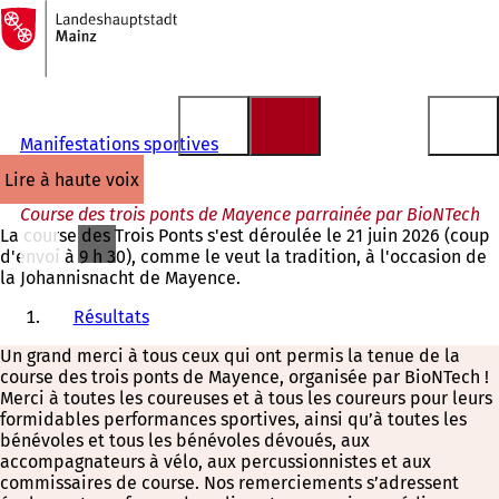
Vers
la
Accéder au contenu
page
d'accueil
Manifestations sportives
lire à haute voix
Course des trois ponts de Mayence parrainée par BioNTech
La course des Trois Ponts s'est déroulée le 21 juin 2026 (coup
d'envoi à 9 h 30), comme le veut la tradition, à l'occasion de
la Johannisnacht de Mayence.
Résultats
Un grand merci à tous ceux qui ont permis la tenue de la
course des trois ponts de Mayence, organisée par BioNTech !
Merci à toutes les coureuses et à tous les coureurs pour leurs
formidables performances sportives, ainsi qu’à toutes les
bénévoles et tous les bénévoles dévoués, aux
accompagnateurs à vélo, aux percussionnistes et aux
commissaires de course. Nos remerciements s’adressent