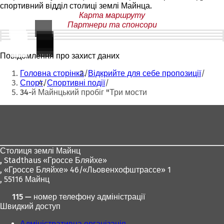
спортивний відділ столиці землі Майнца.
Карта маршруту
Партнери та спонсори
Результати
Повідомлення про захист даних
Ти
Головна сторінка
Відкрийте для себе пропозиції
тут:
Спорт
Спортивні події
34-й Майнцький пробіг "Три мости
Зона
для
ніг
Столиця землі Майнц
,
Stadthaus «Гроссе Бляйхе»
, «Гроссе Бляйхе» 46/«Льовенхофштрассе» 1
, 55116 Майнц
115 — номер телефону адміністрації
Швидкий доступ
Адміністративна організація