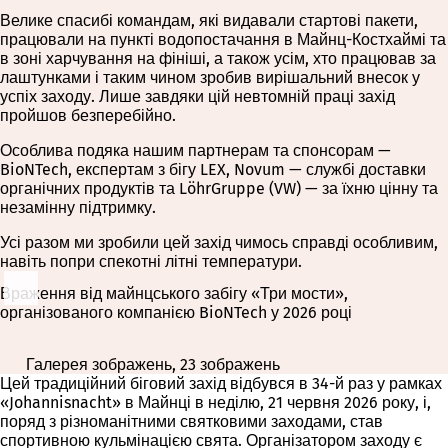
Велике спасибі командам, які видавали стартові пакети,
працювали на пункті водопостачання в Майнц-Костхаймі та
в зоні харчування на фініші, а також усім, хто працював за
лаштунками і таким чином зробив вирішальний внесок у
успіх заходу. Лише завдяки цій невтомній праці захід
пройшов безперебійно.
Особлива подяка нашим партнерам та спонсорам —
BioNTech, експертам з бігу LEX, Novum — службі доставки
органічних продуктів та LöhrGruppe (VW) — за їхню цінну та
незамінну підтримку.
Усі разом ми зробили цей захід чимось справді особливим,
навіть попри спекотні літні температури.
Враження від майнцського забігу «Три мости»,
організованого компанією BioNTech у 2026 році
Галерея зображень, 23 зображень
Цей традиційний біговий захід відбувся в 34-й раз у рамках
«Johannisnacht» в Майнці в неділю, 21 червня 2026 року, і,
поряд з різноманітними святковими заходами, став
спортивною кульмінацією свята. Організатором заходу є