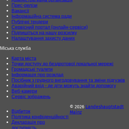
Прес-релізи
Вакансії
Інформаційна система ради
Публічні тендери
Сервісний портал (онлайн-сервіси)
Підпишіться на нашу розсилку
Налаштування захисту даних
Міська служба
Карта міста
Точки доступу до бездротової локальної мережі
Громадські туалети
Інформація про розклад
Посібник з грудного вигодовування та зміни підгузків
Аварійний вхід - де діти можуть знайти допомогу
Веб-камери
Сервіс зображень
© 2026
Landeshauptstadt
Відбиток
Mainz
Політика конфіденційності
Декларація про
доступність