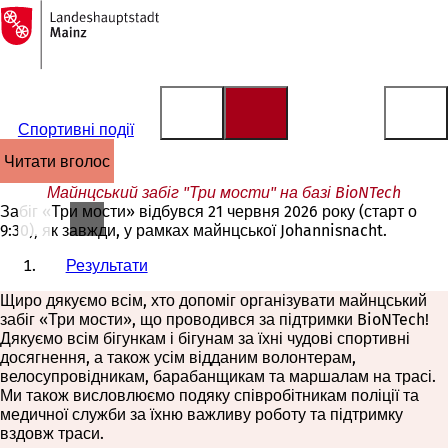
На
головну
Перейти до змісту
сторінку
Спортивні події
читати вголос
Майнцський забіг "Три мости" на базі BioNTech
Забіг «Три мости» відбувся 21 червня 2026 року (старт о
9:30), як завжди, у рамках майнцської Johannisnacht.
Результати
Щиро дякуємо всім, хто допоміг організувати майнцський
забіг «Три мости», що проводився за підтримки BioNTech!
Дякуємо всім бігункам і бігунам за їхні чудові спортивні
досягнення, а також усім відданим волонтерам,
велосупровідникам, барабанщикам та маршалам на трасі.
Ми також висловлюємо подяку співробітникам поліції та
медичної служби за їхню важливу роботу та підтримку
вздовж траси.