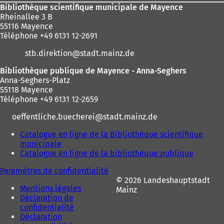
o
o
Bibliothèque scientifique municipale de Mayence
u
u
Rheinallee 3 B
v
v
55116 Mayence
e
e
Téléphone +49 6131 12-2691
l
l
o
o
stb.direktion
stadt.mainz
de
n
n
g
g
Bibliothèque publique de Mayence - Anna-Seghers
l
l
Anna-Seghers-Platz
e
e
55118 Mayence
t
t
Téléphone +49 6131 12-2659
)
)
oeffentliche.buecherei
stadt.mainz
de
Catalogue en ligne de la Bibliothèque scientifique
municipale
(
Catalogue en ligne de la bibliothèque publique
S
(
'
S
Paramètres de confidentialité
o
'
© 2026 Landeshauptstadt
u
o
Mentions légales
Mainz
v
u
Déclaration de
r
v
confidentialité
e
r
Déclaration
d
e