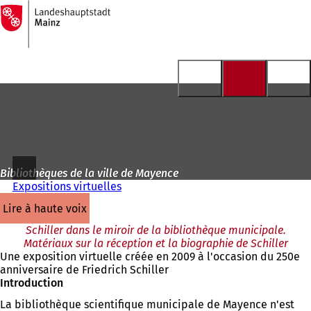
Vers
la
Accéder au contenu
page
d'accueil
Bibliothèques de la ville de Mayence
Expositions virtuelles
lire à haute voix
Schiller dans le miroir de la bibliothèque municipale.
Matériaux sur la réception et la biographie de Schiller
Une exposition virtuelle créée en 2009 à l'occasion du 250e
anniversaire de Friedrich Schiller
Introduction
La bibliothèque scientifique municipale de Mayence n'est