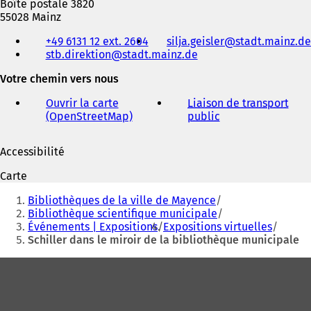
Boîte postale 3820
55028 Mainz
Téléphone,
+49 6131 12 ext. 2604
silja.geisler
stadt.mainz
de
fax
stb.direktion
stadt.mainz
de
et
adresse
Votre chemin vers nous
électronique
Ouvrir la carte
Liaison de transport
(OpenStreetMap)
(
public
(
S
S
'
'
Accessibilité
o
o
u
u
Carte
v
v
Vous
r
r
Bibliothèques de la ville de Mayence
êtes
e
e
Bibliothèque scientifique municipale
d
d
Événements | Expositions
Expositions virtuelles
ici
a
a
Schiller dans le miroir de la bibliothèque municipale
:
n
n
s
s
Pied
u
u
de
n
n
n
n
page