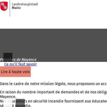
Vers
la
Accéder au contenu
page
d'accueil
Pompiers de Mayence
Ce qu'il faut savoir
lire à haute voix
Dans le cadre de notre mission légale, nous proposons un a
En raison du nombre important de demandes et de nos obligati
Mayence.
Nos éducateurs en sécurité incendie fournissent aux éducateu
sécurité incendie.