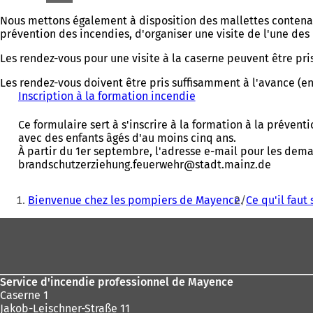
Nous mettons également à disposition des mallettes contenant
prévention des incendies, d'organiser une visite de l'une de
Les rendez-vous pour une visite à la caserne peuvent être pris
Les rendez-vous doivent être pris suffisamment à l'avance (en 
Inscription à la formation incendie
(
S
'
Ce formulaire sert à s'inscrire à la formation à la préve
o
avec des enfants âgés d'au moins cinq ans.
u
À partir du 1er septembre, l'adresse e-mail pour les dem
v
brandschutzerziehung.feuerwehr@stadt.mainz.de
r
e
Vous
Bienvenue chez les pompiers de Mayence
Ce qu'il faut 
d
êtes
a
Pied
ici
n
s
de
:
u
page
n
n
Service d'incendie professionnel de Mayence
o
Caserne 1
u
Jakob-Leischner-Straße 11