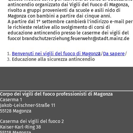
a
antincendio organizzato dai Vigili del Fuoco di Magonza,
p
rivolto a gruppi provenienti da scuole e asili nido di
r
Magonza con bambini a partire dai cinque anni.
e
A partire dal 1° settembre cambierà l'indirizzo e-mail per
i
le richieste relative allo svolgimento di corsi di
n
educazione antincendio presso le caserme dei vigili del
u
fuoco! brandschutzerziehung.feuerwehr@stadt.mainz.de
n
a
Siete
Benvenuti nei vigili del fuoco di Magonza
Da sapere
n
qui:
Educazione alla sicurezza antincendio
u
o
Area
v
a
dei
s
piedi
c
h
Corpo dei vigili del fuoco professionisti di Magonza
e
Caserma 1
d
Jakob-Leischner-Straße 11
a
55128 Magonza
)
Caserma dei vigili del fuoco 2
Kaiser-Karl-Ring 38
55118 Magonza