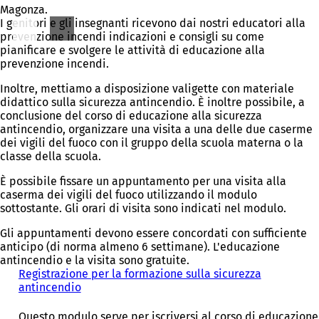
Magonza.
I genitori e gli insegnanti ricevono dai nostri educatori alla
prevenzione incendi indicazioni e consigli su come
pianificare e svolgere le attività di educazione alla
prevenzione incendi.
Inoltre, mettiamo a disposizione valigette con materiale
didattico sulla sicurezza antincendio. È inoltre possibile, a
conclusione del corso di educazione alla sicurezza
antincendio, organizzare una visita a una delle due caserme
dei vigili del fuoco con il gruppo della scuola materna o la
classe della scuola.
È possibile fissare un appuntamento per una visita alla
caserma dei vigili del fuoco utilizzando il modulo
sottostante. Gli orari di visita sono indicati nel modulo.
Gli appuntamenti devono essere concordati con sufficiente
anticipo (di norma almeno 6 settimane). L'educazione
antincendio e la visita sono gratuite.
Registrazione per la formazione sulla sicurezza
antincendio
(
S
i
Questo modulo serve per iscriversi al corso di educazione