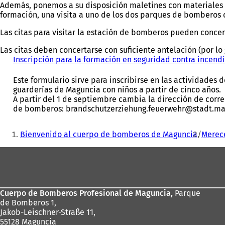
Además, ponemos a su disposición maletines con materiales pa
formación, una visita a uno de los dos parques de bomberos co
Las citas para visitar la estación de bomberos pueden concerta
Las citas deben concertarse con suficiente antelación (por lo
Inscripción para la formación en seguridad contra incend
Este formulario sirve para inscribirse en las actividade
guarderías de Maguncia con niños a partir de cinco años.
A partir del 1 de septiembre cambia la dirección de corre
de bomberos: brandschutzerziehung.feuerwehr@stadt.ma
Estás
Bienvenido al cuerpo de bomberos de Maguncia
Merece
aquí:
Zona
de
los
Cuerpo de Bomberos Profesional de Maguncia,
Parque
pies
de Bomberos 1,
Jakob-Leischner-Straße 11,
55128 Maguncia