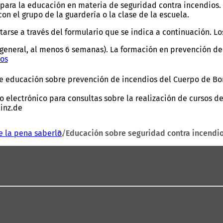
ra la educación en materia de seguridad contra incendios. As
n el grupo de la guardería o la clase de la escuela.
rse a través del formulario que se indica a continuación. Los 
 general, al menos 6 semanas). La formación en prevención de i
ios
(
S
e
s de educación sobre prevención de incendios del Cuerpo de Bo
a
b
o electrónico para consultas sobre la realización de cursos 
r
inz.de
e
e
 la pena saberlo
Educación sobre seguridad contra incendi
n
u
n
a
n
u
e
v
a
p