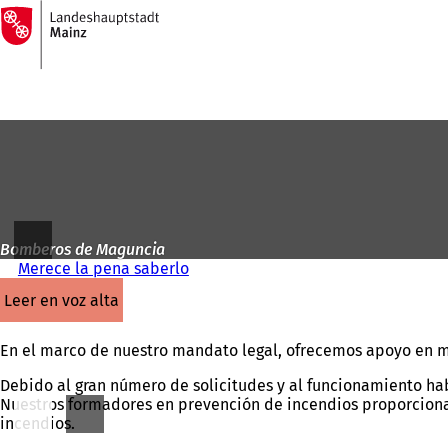
A
la
Saltar al contenido
página
de
inicio
Bomberos de Maguncia
Merece la pena saberlo
leer en voz alta
En el marco de nuestro mandato legal, ofrecemos apoyo en m
Debido al gran número de solicitudes y al funcionamiento habi
Nuestros formadores en prevención de incendios proporcionan
incendios.