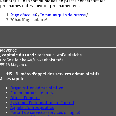
Remarque : des communiqués de presse concernant les
prochaines dates suivront prochainement.
Vous
Page d'accueil
Communiqués de presse
êtes
"Chauffage solaire"
ici
Pied
:
de
page
Mayence
, capitale du Land
Stadthaus Große Bleiche
Große Bleiche 46/Löwenhofstraße 1
55116 Mayence
115 - Numéro d'appel des services administratifs
Accès rapide
Organisation administrative
Communiqués de presse
Offres d'emploi
Système d'information du Conseil
Appels d'offres publics
Portail de services (services en ligne)