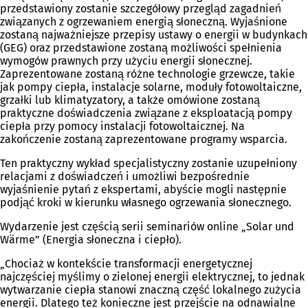
przedstawiony zostanie szczegółowy przegląd zagadnień
związanych z ogrzewaniem energią słoneczną. Wyjaśnione
zostaną najważniejsze przepisy ustawy o energii w budynkach
(GEG) oraz przedstawione zostaną możliwości spełnienia
wymogów prawnych przy użyciu energii słonecznej.
Zaprezentowane zostaną różne technologie grzewcze, takie
jak pompy ciepła, instalacje solarne, moduły fotowoltaiczne,
grzałki lub klimatyzatory, a także omówione zostaną
praktyczne doświadczenia związane z eksploatacją pompy
ciepła przy pomocy instalacji fotowoltaicznej. Na
zakończenie zostaną zaprezentowane programy wsparcia.
Ten praktyczny wykład specjalistyczny zostanie uzupełniony
relacjami z doświadczeń i umożliwi bezpośrednie
wyjaśnienie pytań z ekspertami, abyście mogli następnie
podjąć kroki w kierunku własnego ogrzewania słonecznego.
Wydarzenie jest częścią serii seminariów online „Solar und
Wärme” (Energia słoneczna i ciepło).
„Chociaż w kontekście transformacji energetycznej
najczęściej myślimy o zielonej energii elektrycznej, to jednak
wytwarzanie ciepła stanowi znaczną część lokalnego zużycia
energii. Dlatego też konieczne jest przejście na odnawialne