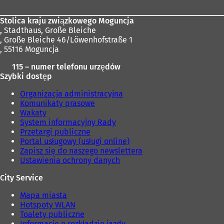
Stolica kraju związkowego Moguncja
,
Stadthaus, Große Bleiche
, Große Bleiche 46/Löwenhofstraße 1
, 55116 Moguncja
115 – numer telefonu urzędów
Szybki dostęp
Organizacja administracyjna
Komunikaty prasowe
Wakaty
System informacyjny Rady
Przetargi publiczne
Portal usługowy (usługi online)
Zapisz się do naszego newslettera
Ustawienia ochrony danych
City Service
Mapa miasta
Hotspoty WLAN
Toalety publiczne
Informacje o rozkładzie jazdy