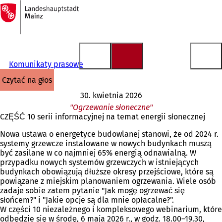
Do
strony
Przejdź do treści
głównej
Komunikaty prasowe
czytać na głos
30. kwietnia 2026
"Ogrzewanie słoneczne"
CZĘŚĆ 10 serii informacyjnej na temat energii słonecznej
Nowa ustawa o energetyce budowlanej stanowi, że od 2024 r.
systemy grzewcze instalowane w nowych budynkach muszą
być zasilane w co najmniej 65% energią odnawialną. W
przypadku nowych systemów grzewczych w istniejących
budynkach obowiązują dłuższe okresy przejściowe, które są
powiązane z miejskim planowaniem ogrzewania. Wiele osób
zadaje sobie zatem pytanie "Jak mogę ogrzewać się
słońcem?" i "Jakie opcje są dla mnie opłacalne?".
W części 10 niezależnego i kompleksowego webinarium, które
odbędzie się w środę, 6 maja 2026 r., w godz. 18.00–19.30,