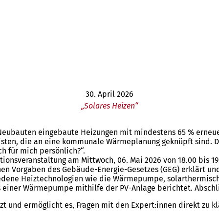
30. April 2026
„Solares Heizen“
n Neubauten eingebaute Heizungen mit mindestens 65 % erneu
sten, die an eine kommunale Wärmeplanung geknüpft sind. Dah
h für mich persönlich?“.
onsveranstaltung am Mittwoch, 06. Mai 2026 von 18.00 bis 19.
en Vorgaben des Gebäude-Energie-Gesetzes (GEG) erklärt und 
iedene Heiztechnologien wie die Wärmepumpe, solarthermisch
bs einer Wärmepumpe mithilfe der PV-Anlage berichtet. Absc
t und ermöglicht es, Fragen mit den Expert:innen direkt zu k