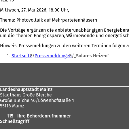
Mittwoch, 27. Mai 2026, 18.00 Uhr,
Thema: Photovoltaik auf Mehrparteienhäusern
Die Vorträge ergänzen die anbieterunabhängigen Energiebera
um die Themen Energiesparen, Wärmewende und energetisch
Hinweis: Pressemeldungen zu den weiteren Terminen folgen 
Sie
Startseite
Pressemeldungen
„Solares Heizen“
befinden
Fußbereich
sich
hier:
Landeshauptstadt Mainz
Stadthaus Große Bleiche
Große Bleiche 46/Löwenhofstraße 1
55116 Mainz
115 - Ihre Behördenrufnummer
Schnellzugriff