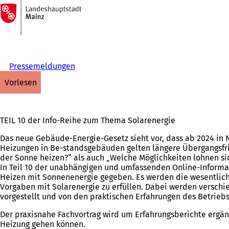
Zur
Startseite
Inhalt anspringen
Pressemeldungen
vorlesen
TEIL 10 der Info-Reihe zum Thema Solarenergie
Das neue Gebäude-Energie-Gesetz sieht vor, dass ab 2024 i
Heizungen in Be-standsgebäuden gelten längere Übergangsfri
der Sonne heizen?“ als auch „Welche Möglichkeiten lohnen sic
In Teil 10 der unabhängigen und umfassenden Online-Informati
Heizen mit Sonnenenergie gegeben. Es werden die wesentlich
Vorgaben mit Solarenergie zu erfüllen. Dabei werden versch
vorgestellt und von den praktischen Erfahrungen des Betrie
Der praxisnahe Fachvortrag wird um Erfahrungsberichte ergänz
Heizung gehen können.