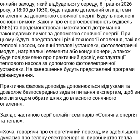
онлайн-заходу, який відбудеться у середу, 6 травня 2026
року, з 18:00 до 19:30, буде надано детальний огляд теми
опалення за допомогою сонячної енергії. Будуть пояснені
основні вимоги Закону про енергоефективність будівель
(GEG) та продемонстровані можливості дотримання
законодавчих вимог за допомогою сонячної енергії. При
цьому будуть представлені різні технології опалення, такі як
теплові насоси, сонячні теплові установки, фотоелектричні
модулі, нагрівальні елементи або кондиціонери, а також
буде повідомлено про практичний досвід експлуатації
теплового насоса за допомогою фотоелектричної
установки. На завершення будуть представлені програми
фінансування.
Практична фахова доповідь доповнюється відгуками та
дозволяє безпосередньо задати питання експертам, щоб ви
могли згодом обрати шлях до власного сонячного
опалення.
Захід є частиною серії онлайн-семінарів «Сонячна енергія
та тепло».
«Хоча, говорячи про енергетичний перехід, ми здебільшого
думаємо про зелену електроенергію, виробництво тепла