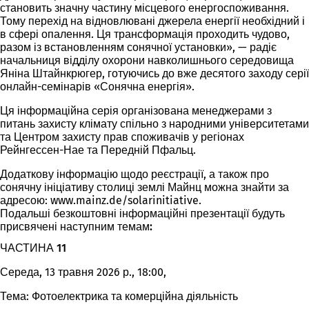
становить значну частину місцевого енергоспоживання.
Тому перехід на відновлювані джерела енергії необхідний і
в сфері опалення. Ця трансформація проходить чудово,
разом із встановленням сонячної установки», — радіє
начальниця відділу охорони навколишнього середовища
Яніна Штайнкрюгер, готуючись до вже десятого заходу серії
онлайн-семінарів «Сонячна енергія».
Ця інформаційна серія організована менеджерами з
питань захисту клімату спільно з народними університетами
та Центром захисту прав споживачів у регіонах
Рейнгессен-Нае та Передній Пфальц.
Додаткову інформацію щодо реєстрації, а також про
сонячну ініціативу столиці землі Майнц можна знайти за
адресою: www.mainz.de/solarinitiative.
Подальші безкоштовні інформаційні презентації будуть
присвячені наступним темам:
ЧАСТИНА 11
Середа, 13 травня 2026 р., 18:00,
Тема: Фотоелектрика та комерційна діяльність