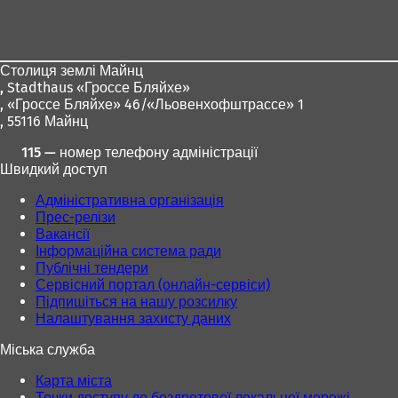
Зона
для
ніг
Столиця землі Майнц
,
Stadthaus «Гроссе Бляйхе»
, «Гроссе Бляйхе» 46/«Льовенхофштрассе» 1
, 55116 Майнц
115 — номер телефону адміністрації
Швидкий доступ
Адміністративна організація
Прес-релізи
Вакансії
Інформаційна система ради
Публічні тендери
Сервісний портал (онлайн-сервіси)
Підпишіться на нашу розсилку
Налаштування захисту даних
Міська служба
Карта міста
Точки доступу до бездротової локальної мережі