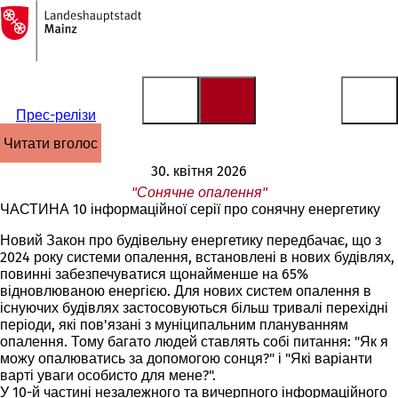
На
головну
Перейти до змісту
сторінку
Прес-релізи
читати вголос
30. квітня 2026
"Сонячне опалення"
ЧАСТИНА 10 інформаційної серії про сонячну енергетику
Новий Закон про будівельну енергетику передбачає, що з
2024 року системи опалення, встановлені в нових будівлях,
повинні забезпечуватися щонайменше на 65%
відновлюваною енергією. Для нових систем опалення в
існуючих будівлях застосовуються більш тривалі перехідні
періоди, які пов'язані з муніципальним плануванням
опалення. Тому багато людей ставлять собі питання: "Як я
можу опалюватись за допомогою сонця?" і "Які варіанти
варті уваги особисто для мене?".
У 10-й частині незалежного та вичерпного інформаційного