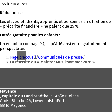
165 à 216 euros
Réductions :
Les élèves, étudiants, apprentis et personnes en situation de
« précarité financière » ne paient que 25 %.
Entrée gratuite pour les enfants :
Un enfant accompagné (jusqu’à 16 ans) entre gratuitement
par spectateur.
Vous
Page d'accueil
Communiqués de presse
êtes
La réussite du « Mainzer Musiksommer 2026 »
ici
Pied
:
de
page
Mayence
, capitale du Land
Stadthaus Große Bleiche
Große Bleiche 46/Löwenhofstraße 1
55116 Mayence