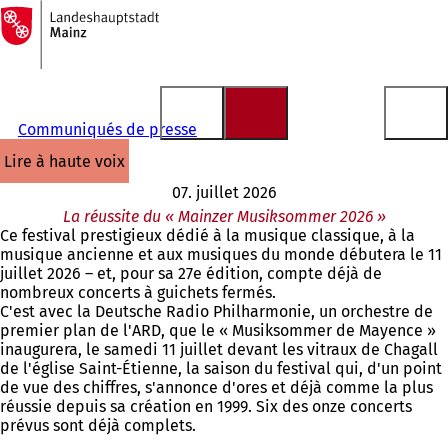
Vers
la
Accéder au contenu
page
d'accueil
Communiqués de presse
lire à haute voix
07. juillet 2026
La réussite du « Mainzer Musiksommer 2026 »
Ce festival prestigieux dédié à la musique classique, à la
musique ancienne et aux musiques du monde débutera le 11
juillet 2026 – et, pour sa 27e édition, compte déjà de
nombreux concerts à guichets fermés.
C'est avec la Deutsche Radio Philharmonie, un orchestre de
premier plan de l'ARD, que le « Musiksommer de Mayence »
inaugurera, le samedi 11 juillet devant les vitraux de Chagall
de l'église Saint-Étienne, la saison du festival qui, d'un point
de vue des chiffres, s'annonce d'ores et déjà comme la plus
réussie depuis sa création en 1999. Six des onze concerts
prévus sont déjà complets.