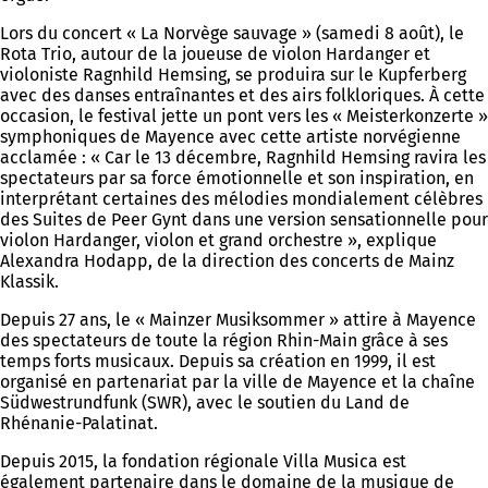
Lors du concert « La Norvège sauvage » (samedi 8 août), le
Rota Trio, autour de la joueuse de violon Hardanger et
violoniste Ragnhild Hemsing, se produira sur le Kupferberg
avec des danses entraînantes et des airs folkloriques. À cette
occasion, le festival jette un pont vers les « Meisterkonzerte »
symphoniques de Mayence avec cette artiste norvégienne
acclamée : « Car le 13 décembre, Ragnhild Hemsing ravira les
spectateurs par sa force émotionnelle et son inspiration, en
interprétant certaines des mélodies mondialement célèbres
des Suites de Peer Gynt dans une version sensationnelle pour
violon Hardanger, violon et grand orchestre », explique
Alexandra Hodapp, de la direction des concerts de Mainz
Klassik.
Depuis 27 ans, le « Mainzer Musiksommer » attire à Mayence
des spectateurs de toute la région Rhin-Main grâce à ses
temps forts musicaux. Depuis sa création en 1999, il est
organisé en partenariat par la ville de Mayence et la chaîne
Südwestrundfunk (SWR), avec le soutien du Land de
Rhénanie-Palatinat.
Depuis 2015, la fondation régionale Villa Musica est
également partenaire dans le domaine de la musique de