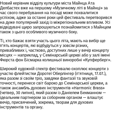
Новий керівник відділу культури міста Майнца Ата
Делбастех вже на першому «Музичному літі в Майнці» за
час свого перебування на посаді може похвалитися
успіхом, адже за останні роки цей фестиваль перетворився
на дуже популярний захід із міжрегіональним впливом. Усі
відвідувачі щиро запрошуються познайомитися з Майнцем
також з цього особливого музичного боку.
Ті, хто бажає взяти участь цього літа, мають на вибір ще
п’ять концертів, які відбудуться у зовсім різних,
привабливих і, частково, доступних лише у вечір концерту
місцях — наприклад, у Семінарській церкві або у залі імені
Фюрста фон Бісмарка колишньої виноробні «Купферберг».
Широкий художній спектр фестивалю охоплює концерти з
участю флейтистки Доротеї Оберлінгер (п’ятниця, 17.07.),
яка разом зі своїм тріо, завдяки фантазії та звуковій
точності, перенесе світ бароко до Семінарської церкви, а
також ансамбль духових інструментів «Harmonic Brass»
(четвер, 30 липня), який разом із Даніелем Бекманном —
ідеальним партнером за соборним органом — влаштує
вечір, присвячений, зокрема, творам для духових
інструментів та органу.