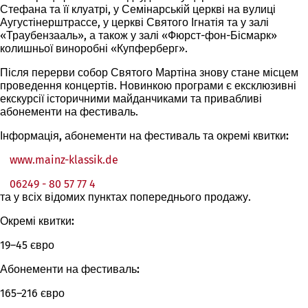
Стефана та її клуатрі, у Семінарській церкві на вулиці
Аугустінерштрассе, у церкві Святого Ігнатія та у залі
«Траубензааль», а також у залі «Фюрст-фон-Бісмарк»
колишньої виноробні «Купферберг».
Після перерви собор Святого Мартіна знову стане місцем
проведення концертів. Новинкою програми є ексклюзивні
екскурсії історичними майданчиками та привабливі
абонементи на фестиваль.
Інформація, абонементи на фестиваль та окремі квитки:
www.mainz-klassik.de
(Відкривається
в
06249 - 80 57 77 4
новій
та у всіх відомих пунктах попереднього продажу.
вкладці)
Окремі квитки:
19–45 євро
Абонементи на фестиваль:
165–216 євро