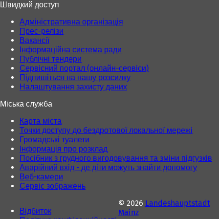
Швидкий доступ
Адміністративна організація
Прес-релізи
Вакансії
Інформаційна система ради
Публічні тендери
Сервісний портал (онлайн-сервіси)
Підпишіться на нашу розсилку
Налаштування захисту даних
Міська служба
Карта міста
Точки доступу до бездротової локальної мережі
Громадські туалети
Інформація про розклад
Посібник з грудного вигодовування та зміни підгузків
Аварійний вхід - де діти можуть знайти допомогу
Веб-камери
Сервіс зображень
© 2026
Landeshauptstadt
Відбиток
Mainz