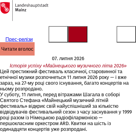
На
головну
Перейти до змісту
сторінку
Прес-релізи
читати вголос
07. липня 2026
Історія успіху «Майнецького музичного літа 2026»
Цей престижний фестиваль класичної, старовинної та
етнічної музики розпочнеться 11 липня 2026 року — і вже
зараз, на 27-му році свого існування, багато концертів на
ньому розпродано.
У суботу, 11 липня, перед вітражами Шагала в соборі
Святого Стефана «Майнецький музичний літній
фестиваль» відкриє свій найуспішніший за кількістю
відвідувачів фестивальний сезон з часу заснування у 1999
році разом із Німецькою радіофілармонією —
першокласним оркестром ARD. Квитки на шість із
одинадцяти концертів уже розпродані.