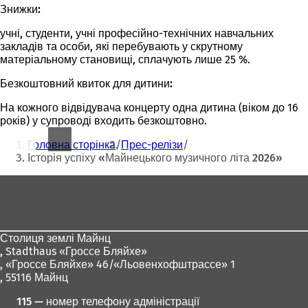
Знижки:
учні, студенти, учні професійно-технічних навчальних
закладів та особи, які перебувають у скрутному
матеріальному становищі, сплачують лише 25 %.
Безкоштовний квиток для дитини:
На кожного відвідувача концерту одна дитина (віком до 16
років) у супроводі входить безкоштовно.
Ти
Головна сторінка
Прес-релізи
тут:
Історія успіху «Майнецького музичного літа 2026»
Зона
для
ніг
Столиця землі Майнц
,
Stadthaus «Гроссе Бляйхе»
, «Гроссе Бляйхе» 46/«Льовенхофштрассе» 1
, 55116 Майнц
115 — номер телефону адміністрації