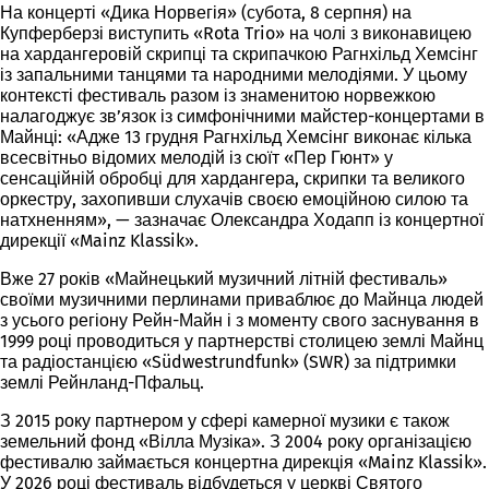
На концерті «Дика Норвегія» (субота, 8 серпня) на
Купферберзі виступить «Rota Trio» на чолі з виконавицею
на хардангеровій скрипці та скрипачкою Рагнхільд Хемсінг
із запальними танцями та народними мелодіями. У цьому
контексті фестиваль разом із знаменитою норвежкою
налагоджує зв’язок із симфонічними майстер-концертами в
Майнці: «Адже 13 грудня Рагнхільд Хемсінг виконає кілька
всесвітньо відомих мелодій із сюїт «Пер Гюнт» у
сенсаційній обробці для хардангера, скрипки та великого
оркестру, захопивши слухачів своєю емоційною силою та
натхненням», — зазначає Олександра Ходапп із концертної
дирекції «Mainz Klassik».
Вже 27 років «Майнецький музичний літній фестиваль»
своїми музичними перлинами приваблює до Майнца людей
з усього регіону Рейн-Майн і з моменту свого заснування в
1999 році проводиться у партнерстві столицею землі Майнц
та радіостанцією «Südwestrundfunk» (SWR) за підтримки
землі Рейнланд-Пфальц.
З 2015 року партнером у сфері камерної музики є також
земельний фонд «Вілла Музіка». З 2004 року організацією
фестивалю займається концертна дирекція «Mainz Klassik».
У 2026 році фестиваль відбудеться у церкві Святого