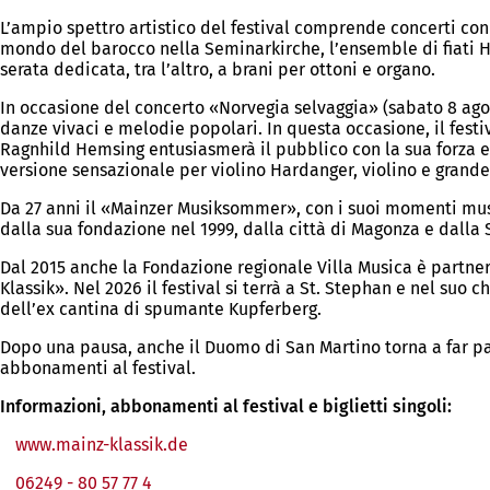
L’ampio spettro artistico del festival comprende concerti con l
mondo del barocco nella Seminarkirche, l’ensemble di fiati 
serata dedicata, tra l’altro, a brani per ottoni e organo.
In occasione del concerto «Norvegia selvaggia» (sabato 8 agost
danze vivaci e melodie popolari. In questa occasione, il festiv
Ragnhild Hemsing entusiasmerà il pubblico con la sua forza e
versione sensazionale per violino Hardanger, violino e grand
Da 27 anni il «Mainzer Musiksommer», con i suoi momenti musi
dalla sua fondazione nel 1999, dalla città di Magonza e dall
Dal 2015 anche la Fondazione regionale Villa Musica è partner
Klassik». Nel 2026 il festival si terrà a St. Stephan e nel suo
dell’ex cantina di spumante Kupferberg.
Dopo una pausa, anche il Duomo di San Martino torna a far part
abbonamenti al festival.
Informazioni, abbonamenti al festival e biglietti singoli:
www.mainz-klassik.de
(Si
apre
06249 - 80 57 77 4
in