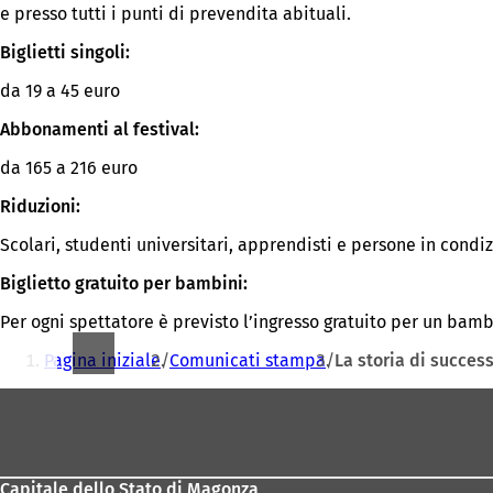
e presso tutti i punti di prevendita abituali.
una
nuova
Biglietti singoli:
scheda)
da 19 a 45 euro
Abbonamenti al festival:
da 165 a 216 euro
Riduzioni:
Scolari, studenti universitari, apprendisti e persone in cond
Biglietto gratuito per bambini:
Per ogni spettatore è previsto l’ingresso gratuito per un bam
Siete
Pagina iniziale
Comunicati stampa
La storia di succe
qui:
Area
dei
piedi
Capitale dello Stato di Magonza