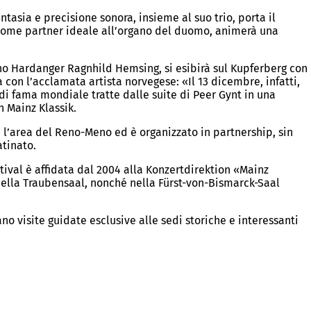
ntasia e precisione sonora, insieme al suo trio, porta il
 come partner ideale all’organo del duomo, animerà una
lino Hardanger Ragnhild Hemsing, si esibirà sul Kupferberg con
 con l’acclamata artista norvegese: «Il 13 dicembre, infatti,
i fama mondiale tratte dalle suite di Peer Gynt in una
 Mainz Klassik.
 l’area del Reno-Meno ed è organizzato in partnership, sin
atinato.
tival è affidata dal 2004 alla Konzertdirektion «Mainz
 e nella Traubensaal, nonché nella Fürst-von-Bismarck-Saal
o visite guidate esclusive alle sedi storiche e interessanti