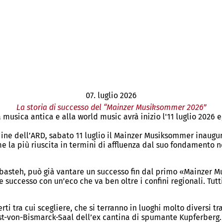
07. luglio 2026
La storia di successo del “Mainzer Musiksommer 2026”
 musica antica e alla world music avrà inizio l'11 luglio 2026 e
ne dell’ARD, sabato 11 luglio il Mainzer Musiksommer inaugure
me la più riuscita in termini di affluenza dal suo fondamento 
Delbasteh, può già vantare un successo fin dal primo «Mainzer
 successo con un’eco che va ben oltre i confini regionali. Tutt
 tra cui scegliere, che si terranno in luoghi molto diversi tra 
st-von-Bismarck-Saal dell’ex cantina di spumante Kupferberg