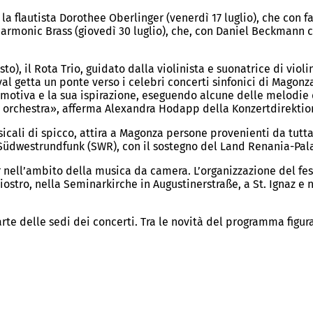
a flautista Dorothee Oberlinger (venerdì 17 luglio), che con fa
Harmonic Brass (giovedì 30 luglio), che, con Daniel Beckmann
o), il Rota Trio, guidato dalla violinista e suonatrice di vio
al getta un ponte verso i celebri concerti sinfonici di Magonza
motiva e la sua ispirazione, eseguendo alcune delle melodie d
e orchestra», afferma Alexandra Hodapp della Konzertdirektion
cali di spicco, attira a Magonza persone provenienti da tutta
a Südwestrundfunk (SWR), con il sostegno del Land Renania-Pal
 nell’ambito della musica da camera. L’organizzazione del fes
 chiostro, nella Seminarkirche in Augustinerstraße, a St. Ignaz
e delle sedi dei concerti. Tra le novità del programma figuran