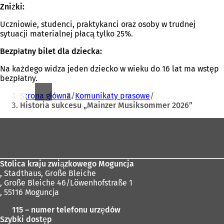
Zniżki:
Uczniowie, studenci, praktykanci oraz osoby w trudnej
sytuacji materialnej płacą tylko 25%.
Bezpłatny bilet dla dziecka:
Na każdego widza jeden dziecko w wieku do 16 lat ma wstęp
bezpłatny.
Jesteś
Strona główna
Komunikaty prasowe
tutaj:
Historia sukcesu „Mainzer Musiksommer 2026”
Obszar
stóp
Stolica kraju związkowego Moguncja
,
Stadthaus, Große Bleiche
, Große Bleiche 46/Löwenhofstraße 1
, 55116 Moguncja
115 – numer telefonu urzędów
Szybki dostęp