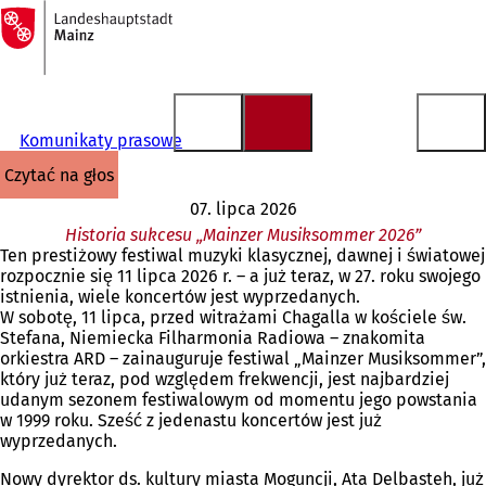
Do
strony
Przejdź do treści
głównej
Komunikaty prasowe
czytać na głos
07. lipca 2026
Historia sukcesu „Mainzer Musiksommer 2026”
Ten prestiżowy festiwal muzyki klasycznej, dawnej i światowej
rozpocznie się 11 lipca 2026 r. – a już teraz, w 27. roku swojego
istnienia, wiele koncertów jest wyprzedanych.
W sobotę, 11 lipca, przed witrażami Chagalla w kościele św.
Stefana, Niemiecka Filharmonia Radiowa – znakomita
orkiestra ARD – zainauguruje festiwal „Mainzer Musiksommer”,
który już teraz, pod względem frekwencji, jest najbardziej
udanym sezonem festiwalowym od momentu jego powstania
w 1999 roku. Sześć z jedenastu koncertów jest już
wyprzedanych.
Nowy dyrektor ds. kultury miasta Moguncji, Ata Delbasteh, już