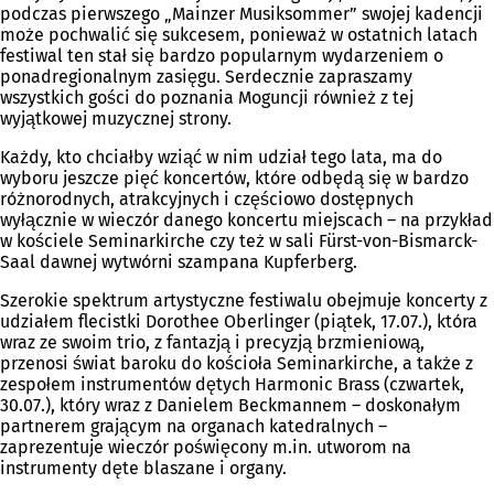
podczas pierwszego „Mainzer Musiksommer” swojej kadencji
może pochwalić się sukcesem, ponieważ w ostatnich latach
festiwal ten stał się bardzo popularnym wydarzeniem o
ponadregionalnym zasięgu. Serdecznie zapraszamy
wszystkich gości do poznania Moguncji również z tej
wyjątkowej muzycznej strony.
Każdy, kto chciałby wziąć w nim udział tego lata, ma do
wyboru jeszcze pięć koncertów, które odbędą się w bardzo
różnorodnych, atrakcyjnych i częściowo dostępnych
wyłącznie w wieczór danego koncertu miejscach – na przykład
w kościele Seminarkirche czy też w sali Fürst-von-Bismarck-
Saal dawnej wytwórni szampana Kupferberg.
Szerokie spektrum artystyczne festiwalu obejmuje koncerty z
udziałem flecistki Dorothee Oberlinger (piątek, 17.07.), która
wraz ze swoim trio, z fantazją i precyzją brzmieniową,
przenosi świat baroku do kościoła Seminarkirche, a także z
zespołem instrumentów dętych Harmonic Brass (czwartek,
30.07.), który wraz z Danielem Beckmannem – doskonałym
partnerem grającym na organach katedralnych –
zaprezentuje wieczór poświęcony m.in. utworom na
instrumenty dęte blaszane i organy.