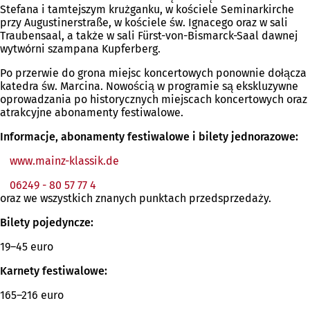
Stefana i tamtejszym krużganku, w kościele Seminarkirche
przy Augustinerstraße, w kościele św. Ignacego oraz w sali
Traubensaal, a także w sali Fürst-von-Bismarck-Saal dawnej
wytwórni szampana Kupferberg.
Po przerwie do grona miejsc koncertowych ponownie dołącza
katedra św. Marcina. Nowością w programie są ekskluzywne
oprowadzania po historycznych miejscach koncertowych oraz
atrakcyjne abonamenty festiwalowe.
Informacje, abonamenty festiwalowe i bilety jednorazowe:
www.mainz-klassik.de
(Otwiera
się
06249 - 80 57 77 4
w
oraz we wszystkich znanych punktach przedsprzedaży.
nowej
karcie)
Bilety pojedyncze:
19–45 euro
Karnety festiwalowe:
165–216 euro