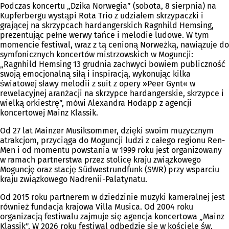
Podczas koncertu „Dzika Norwegia” (sobota, 8 sierpnia) na
Kupferbergu wystąpi Rota Trio z udziałem skrzypaczki i
grającej na skrzypcach hardangerskich Ragnhild Hemsing,
prezentując pełne werwy tańce i melodie ludowe. W tym
momencie festiwal, wraz z tą cenioną Norweżką, nawiązuje do
symfonicznych koncertów mistrzowskich w Moguncji:
„Ragnhild Hemsing 13 grudnia zachwyci bowiem publiczność
swoją emocjonalną siłą i inspiracją, wykonując kilka
światowej sławy melodii z suit z opery »Peer Gynt« w
rewelacyjnej aranżacji na skrzypce hardangerskie, skrzypce i
wielką orkiestrę”, mówi Alexandra Hodapp z agencji
koncertowej Mainz Klassik.
Od 27 lat Mainzer Musiksommer, dzięki swoim muzycznym
atrakcjom, przyciąga do Moguncji ludzi z całego regionu Ren-
Men i od momentu powstania w 1999 roku jest organizowany
w ramach partnerstwa przez stolicę kraju związkowego
Moguncję oraz stację Südwestrundfunk (SWR) przy wsparciu
kraju związkowego Nadrenii-Palatynatu.
Od 2015 roku partnerem w dziedzinie muzyki kameralnej jest
również fundacja krajowa Villa Musica. Od 2004 roku
organizacją festiwalu zajmuje się agencja koncertowa „Mainz
Klassik”. W 2026 roku festiwal odbędzie się w kościele św.