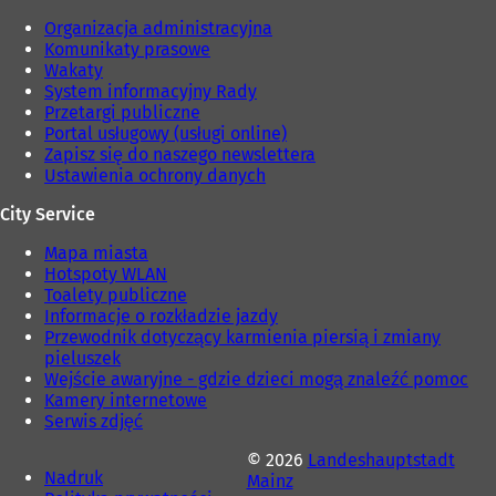
Organizacja administracyjna
Komunikaty prasowe
Wakaty
System informacyjny Rady
Przetargi publiczne
Portal usługowy (usługi online)
Zapisz się do naszego newslettera
Ustawienia ochrony danych
City Service
Mapa miasta
Hotspoty WLAN
Toalety publiczne
Informacje o rozkładzie jazdy
Przewodnik dotyczący karmienia piersią i zmiany
pieluszek
Wejście awaryjne - gdzie dzieci mogą znaleźć pomoc
Kamery internetowe
Serwis zdjęć
© 2026
Landeshauptstadt
Nadruk
Mainz