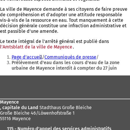
La ville de Mayence demande à ses citoyens de faire preuve
de compréhension et d’adopter une attitude responsable
vis-à-vis de la ressource en eau. Tout manquement à cette
décision générale constitue une infraction administrative et
est passible d’une amende.
Le texte intégral de l'arrêté général est publié dans
l'Amtsblatt de la ville de Mayence
(S'ouvre
.
Vous
dans
Page d'accueil
Communiqués de presse
un
êtes
Prélèvement d'eau dans les cours d'eau de la zone
nouvel
urbaine de Mayence interdit à compter du 27 juin
ici
onglet)
:
Pied
de
page
Mayence
, capitale du Land
Stadthaus Große Bleiche
Große Bleiche 46/Löwenhofstraße 1
55116 Mayence
115 - Numéro d'appel des services administratifs