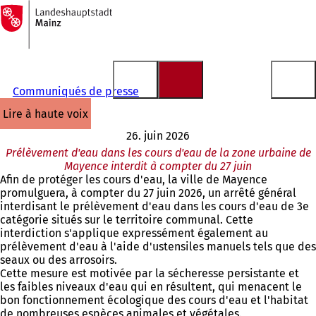
Vers
la
Accéder au contenu
page
d'accueil
Communiqués de presse
lire à haute voix
26. juin 2026
Prélèvement d'eau dans les cours d'eau de la zone urbaine de
Mayence interdit à compter du 27 juin
Afin de protéger les cours d'eau, la ville de Mayence
promulguera, à compter du 27 juin 2026, un arrêté général
interdisant le prélèvement d'eau dans les cours d'eau de 3e
catégorie situés sur le territoire communal. Cette
interdiction s'applique expressément également au
prélèvement d'eau à l'aide d'ustensiles manuels tels que des
seaux ou des arrosoirs.
Cette mesure est motivée par la sécheresse persistante et
les faibles niveaux d'eau qui en résultent, qui menacent le
bon fonctionnement écologique des cours d'eau et l'habitat
de nombreuses espèces animales et végétales.