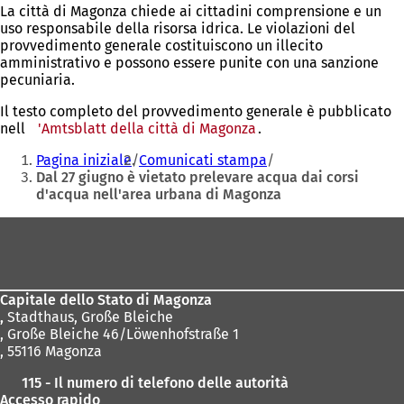
La città di Magonza chiede ai cittadini comprensione e un
uso responsabile della risorsa idrica. Le violazioni del
provvedimento generale costituiscono un illecito
amministrativo e possono essere punite con una sanzione
pecuniaria.
Il testo completo del provvedimento generale è pubblicato
nell
'Amtsblatt della città di Magonza
(Si
.
Siete
apre
Pagina iniziale
Comunicati stampa
in
qui:
Dal 27 giugno è vietato prelevare acqua dai corsi
una
d'acqua nell'area urbana di Magonza
nuova
scheda)
Area
dei
piedi
Capitale dello Stato di Magonza
,
Stadthaus, Große Bleiche
, Große Bleiche 46/Löwenhofstraße 1
, 55116 Magonza
115 - Il numero di telefono delle autorità
Accesso rapido