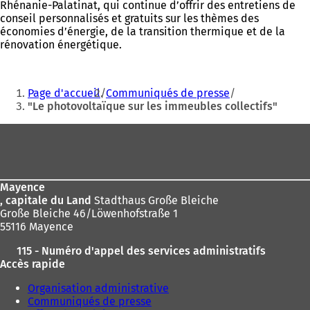
Rhénanie-Palatinat, qui continue d’offrir des entretiens de
ong
conseil personnalisés et gratuits sur les thèmes des
économies d’énergie, de la transition thermique et de la
rénovation énergétique.
Vous
Page d'accueil
Communiqués de presse
êtes
"Le photovoltaïque sur les immeubles collectifs"
ici
Pied
:
de
page
Mayence
, capitale du Land
Stadthaus Große Bleiche
Große Bleiche 46/Löwenhofstraße 1
55116 Mayence
115 - Numéro d'appel des services administratifs
Accès rapide
Organisation administrative
Communiqués de presse