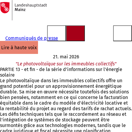
Vers
la
Accéder au contenu
page
d'accueil
Communiqués de presse
lire à haute voix
21. mai 2026
"Le photovoltaïque sur les immeubles collectifs"
PARTIE 13 - et fin - de la série d'informations sur l'énergie
solaire
Le photovoltaïque dans les immeubles collectifs offre un
grand potentiel pour un approvisionnement énergétique
durable. Sa mise en œuvre nécessite toutefois des solutions
bien pensées, notamment en ce qui concerne la facturation
équitable dans le cadre du modèle d'électricité locative et
la rentabilité du projet au regard des tarifs de rachat actuels.
Les défis techniques tels que le raccordement au réseau et
l'intégration de systèmes de stockage peuvent être
surmontés grâce aux technologies modernes, tandis que le
cadre juridique et fiscal nécessite une planification