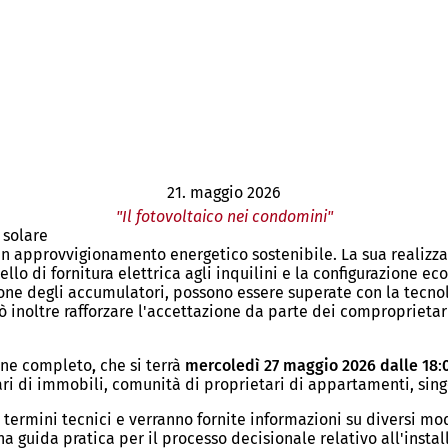
21. maggio 2026
"Il fotovoltaico nei condomini"
 solare
un approvvigionamento energetico sostenibile. La sua realizza
o di fornitura elettrica agli inquilini e la configurazione eco
zione degli accumulatori, possono essere superate con la tecno
noltre rafforzare l'accettazione da parte dei comproprietari e 
line completo
,
che si terrà
mercoledì 27 maggio 2026 dalle 18
:
etari di immobili, comunità di proprietari di appartamenti, sing
termini tecnici e verranno fornite informazioni su diversi mode
a guida pratica per il processo decisionale relativo all'install