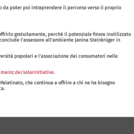
 da poter poi intraprendere il percorso verso il proprio
frirlo gratuitamente, perché il potenziale finora inutilizzato
 conclude l'assessore all'ambiente Janina Steinkrüger in
versità popolari e l’associazione dei consumatori nelle
mainz.de/solarinitiative.
(Si
apre
alatinato, che continua a offrire a chi ne ha bisogno
in
ca.
una
nuova
scheda)