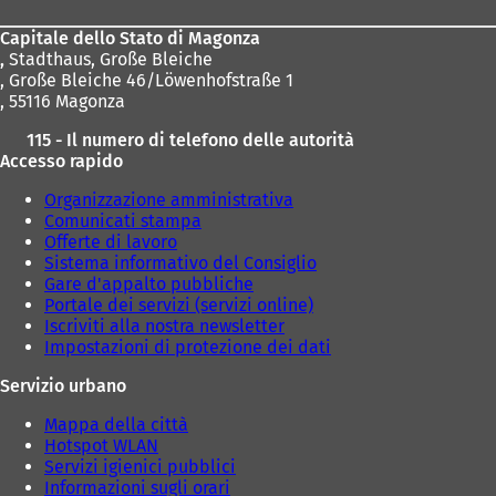
piedi
Capitale dello Stato di Magonza
,
Stadthaus, Große Bleiche
, Große Bleiche 46/Löwenhofstraße 1
, 55116 Magonza
115 - Il numero di telefono delle autorità
Accesso rapido
Organizzazione amministrativa
Comunicati stampa
Offerte di lavoro
Sistema informativo del Consiglio
Gare d'appalto pubbliche
Portale dei servizi (servizi online)
Iscriviti alla nostra newsletter
Impostazioni di protezione dei dati
Servizio urbano
Mappa della città
Hotspot WLAN
Servizi igienici pubblici
Informazioni sugli orari