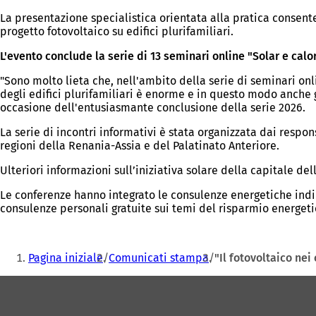
La presentazione specialistica orientata alla pratica consent
progetto fotovoltaico su edifici plurifamiliari.
L'evento conclude la serie di 13 seminari online "Solar e calor
"Sono molto lieta che, nell'ambito della serie di seminari onli
degli edifici plurifamiliari è enorme e in questo modo anche g
occasione dell'entusiasmante conclusione della serie 2026.
La serie di incontri informativi è stata organizzata dai respo
regioni della Renania-Assia e del Palatinato Anteriore.
Ulteriori informazioni sull’iniziativa solare della capitale de
Le conferenze hanno integrato le consulenze energetiche indi
consulenze personali gratuite sui temi del risparmio energetic
Siete
Pagina iniziale
Comunicati stampa
"Il fotovoltaico ne
qui:
Area
dei