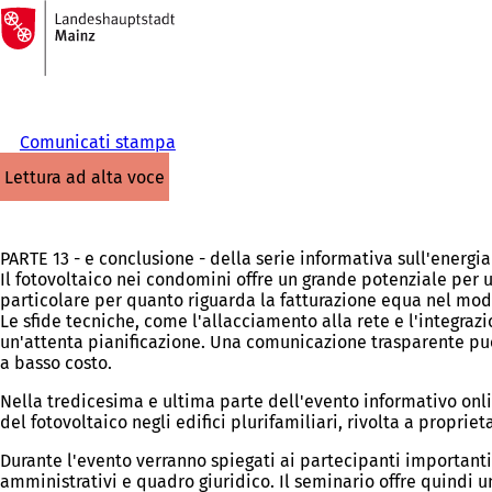
Alla
pagina
Vai al contenuto
iniziale
Comunicati stampa
lettura ad alta voce
PARTE 13 - e conclusione - della serie informativa sull'energia
Il fotovoltaico nei condomini offre un grande potenziale per 
particolare per quanto riguarda la fatturazione equa nel modell
Le sfide tecniche, come l'allacciamento alla rete e l'integra
un'attenta pianificazione. Una comunicazione trasparente può i
a basso costo.
Nella tredicesima e ultima parte dell'evento informativo on
del fotovoltaico negli edifici plurifamiliari, rivolta a propri
Durante l'evento verranno spiegati ai partecipanti importanti 
amministrativi e quadro giuridico. Il seminario offre quindi un