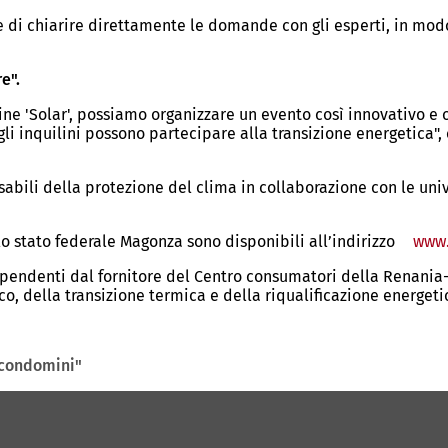
e di chiarire direttamente le domande con gli esperti, in modo
e".
ne 'Solar', possiamo organizzare un evento così innovativo e of
li inquilini possono partecipare alla transizione energetica",
nsabili della protezione del clima in collaborazione con le uni
llo stato federale Magonza sono disponibili all’indirizzo
www.
pendenti dal fornitore del Centro consumatori della Renania-P
o, della transizione termica e della riqualificazione energeti
i condomini"