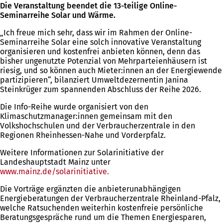
Die Veranstaltung beendet die 13-teilige Online-
Seminarreihe Solar und Wärme.
„Ich freue mich sehr, dass wir im Rahmen der Online-
Seminarreihe Solar eine solch innovative Veranstaltung
organisieren und kostenfrei anbieten können, denn das
bisher ungenutzte Potenzial von Mehrparteienhäusern ist
riesig, und so können auch Mieter:innen an der Energiewende
partizipieren“, bilanziert Umweltdezernentin Janina
Steinkrüger zum spannenden Abschluss der Reihe 2026.
Die Info-Reihe wurde organisiert von den
Klimaschutzmanager:innen gemeinsam mit den
Volkshochschulen und der Verbraucherzentrale in den
Regionen Rheinhessen-Nahe und Vorderpfalz.
Weitere Informationen zur Solarinitiative der
Landeshauptstadt Mainz unter
www.mainz.de/solarinitiative.
(Öffnet
in
Die Vorträge ergänzten die anbieterunabhängigen
einem
Energieberatungen der Verbraucherzentrale Rheinland-Pfalz,
neuen
welche Ratsuchenden weiterhin kostenfreie persönliche
Tab)
Beratungsgespräche rund um die Themen Energiesparen,