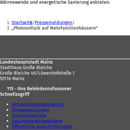
Wärmewende und energetische Sanierung anbieten.
Sie
Startseite
Pressemeldungen
befinden
„Photovoltaik auf Mehrfamilienhäusern“
sich
Fußbereich
hier:
Landeshauptstadt Mainz
Stadthaus Große Bleiche
Große Bleiche 46/Löwenhofstraße 1
55116 Mainz
115 - Ihre Behördenrufnummer
Schnellzugriff
Verwaltungsorganisation
Pressemeldungen
Stellenangebote
Ratsinformationssystem
Öffentliche Ausschreibungen