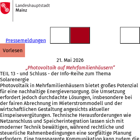
Zur
Startseite
Inhalt anspringen
Pressemeldungen
vorlesen
21. Mai 2026
„Photovoltaik auf Mehrfamilienhäusern“
TEIL 13 - und Schluss - der Info-Reihe zum Thema
Solarenergie
Photovoltaik in Mehrfamilienhäusern bietet großes Potenzial
für eine nachhaltige Energieversorgung. Die Umsetzung
erfordert jedoch durchdachte Lösungen, insbesondere bei
der fairen Abrechnung im Mieterstrommodell und der
wirtschaftlichen Gestaltung angesichts aktueller
Einspeisevergütungen. Technische Herausforderungen wie
Netzanschluss und Speicherintegration lassen sich mit
moderner Technik bewältigen, während rechtliche und
steuerliche Rahmenbedingungen eine sorgfältige Planung
erfordern. Eine transparente Kommunikation kann zudem die