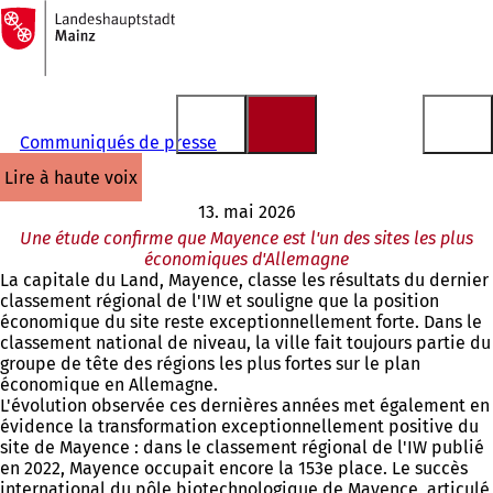
Vers
la
Accéder au contenu
page
d'accueil
Communiqués de presse
lire à haute voix
13. mai 2026
Une étude confirme que Mayence est l'un des sites les plus
économiques d'Allemagne
La capitale du Land, Mayence, classe les résultats du dernier
classement régional de l'IW et souligne que la position
économique du site reste exceptionnellement forte. Dans le
classement national de niveau, la ville fait toujours partie du
groupe de tête des régions les plus fortes sur le plan
économique en Allemagne.
L'évolution observée ces dernières années met également en
évidence la transformation exceptionnellement positive du
site de Mayence : dans le classement régional de l'IW publié
en 2022, Mayence occupait encore la 153e place. Le succès
international du pôle biotechnologique de Mayence, articulé