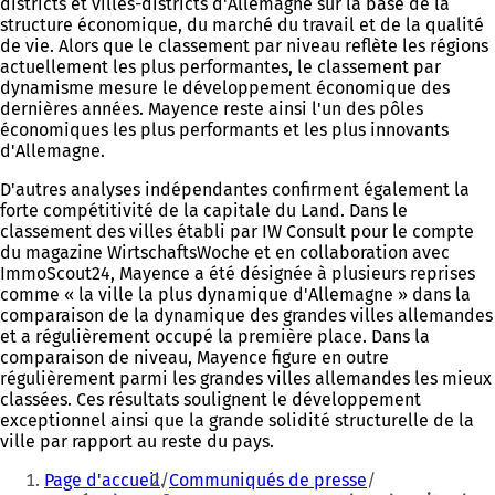
districts et villes-districts d'Allemagne sur la base de la
structure économique, du marché du travail et de la qualité
de vie. Alors que le classement par niveau reflète les régions
actuellement les plus performantes, le classement par
dynamisme mesure le développement économique des
dernières années. Mayence reste ainsi l'un des pôles
économiques les plus performants et les plus innovants
d'Allemagne.
D'autres analyses indépendantes confirment également la
forte compétitivité de la capitale du Land. Dans le
classement des villes établi par IW Consult pour le compte
du magazine WirtschaftsWoche et en collaboration avec
ImmoScout24, Mayence a été désignée à plusieurs reprises
comme « la ville la plus dynamique d'Allemagne » dans la
comparaison de la dynamique des grandes villes allemandes
et a régulièrement occupé la première place. Dans la
comparaison de niveau, Mayence figure en outre
régulièrement parmi les grandes villes allemandes les mieux
classées. Ces résultats soulignent le développement
exceptionnel ainsi que la grande solidité structurelle de la
ville par rapport au reste du pays.
Vous
Page d'accueil
Communiqués de presse