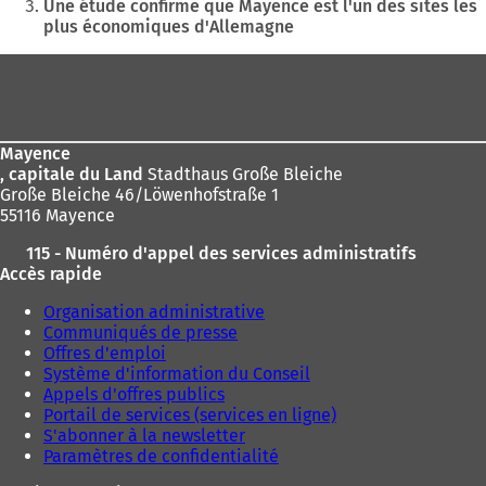
êtes
Une étude confirme que Mayence est l'un des sites les
plus économiques d'Allemagne
ici
:
Pied
de
page
Mayence
, capitale du Land
Stadthaus Große Bleiche
Große Bleiche 46/Löwenhofstraße 1
55116 Mayence
115 - Numéro d'appel des services administratifs
Accès rapide
Organisation administrative
Communiqués de presse
Offres d'emploi
Système d'information du Conseil
Appels d'offres publics
Portail de services (services en ligne)
S'abonner à la newsletter
Paramètres de confidentialité