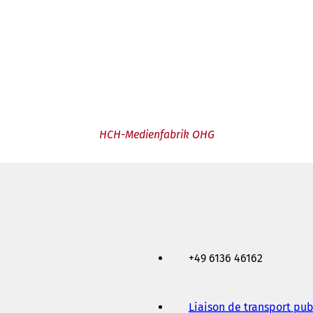
HCH-Medienfabrik OHG
+49 6136 46162
Liaison de transport pub