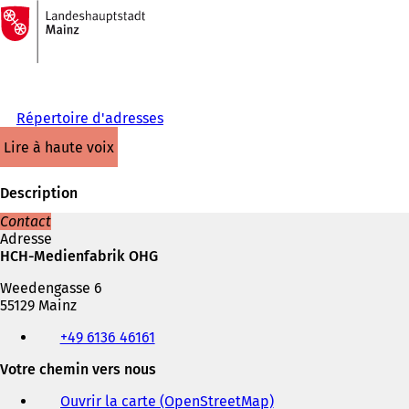
Vers
la
Accéder au contenu
page
d'accueil
Répertoire d'adresses
lire à haute voix
Description
Contact
Adresse
HCH-Medienfabrik OHG
Weedengasse 6
55129 Mainz
Téléphone,
+49 6136 46161
fax
et
Votre chemin vers nous
adresse
électronique
Ouvrir la carte (OpenStreetMap)
(