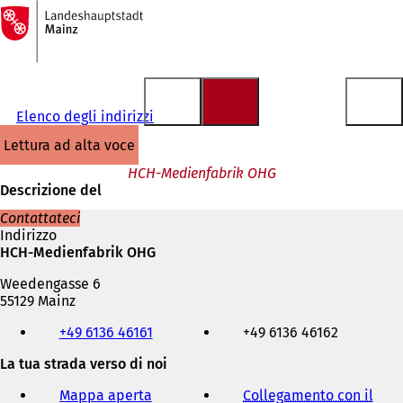
Alla
pagina
Vai al contenuto
iniziale
Elenco degli indirizzi
lettura ad alta voce
HCH-Medienfabrik OHG
Descrizione del
Contattateci
Indirizzo
HCH-Medienfabrik OHG
Weedengasse 6
55129 Mainz
Telefono,
+49 6136 46161
+49 6136 46162
fax
e
La tua strada verso di noi
indirizzo
e-
Mappa aperta
Collegamento con il